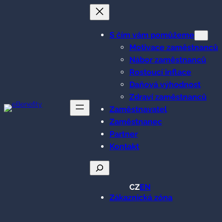
Přeskočit
na
obsah
S čím vám pomůžeme
Motivace zaměstnanců
Nábor zaměstnanců
Rostoucí inflace
Daňová výhodnost
Zdraví zaměstnanců
Zaměstnavatel
Zaměstnanec
Partner
Kontakt
Hledat
CZ
EN
Zákaznická zóna