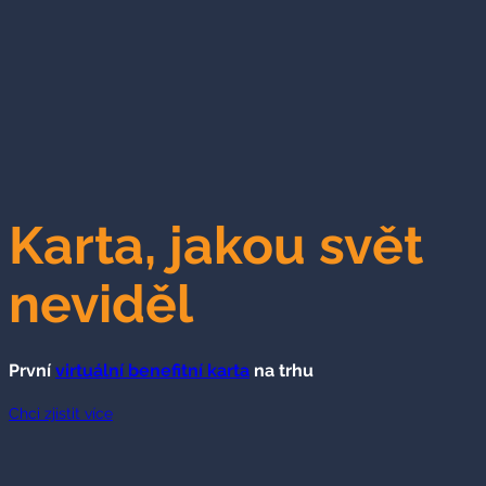
Karta, jakou svět
neviděl
První
virtuální benefitní karta
na trhu
Chci zjistit více