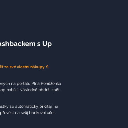
ashbackem s Up
t za své vlastní nákupy. S
upných na portálu Plná Peněženka
hop nabízí. Následně obdrží zpět
tky se automaticky přičítají na
řevést na svůj bankovní účet.