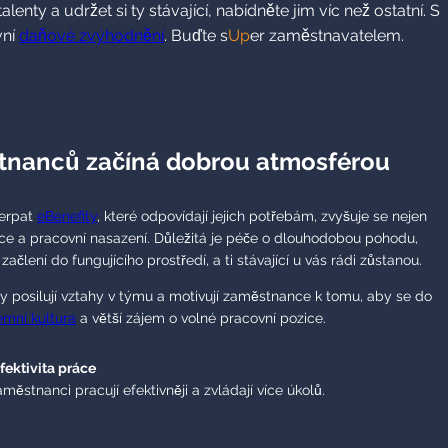
y a udržet si ty stávající, nabídněte jim víc než ostatní. S
vní
daňové zvýhodnění
. Buďte s
Up
er zaměstnavatelem.
tnanců začíná dobrou atmosférou
čerpat
eBenefity
, které odpovídají jejich potřebám, zvyšuje se nejen
vace a pracovní nasazení. Důležitá je péče o dlouhodobou pohodu,
ačlení do fungujícího prostředí, a ti stávající u vás rádi zůstanou.
ody posilují vztahy v týmu a motivují zaměstnance k tomu, aby se do
remní kultura
a větší zájem o volné pracovní pozice.
fektivita práce
městnanci pracují efektivněji a zvládají více úkolů.