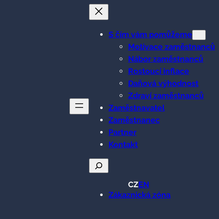
S čím vám pomůžeme
Motivace zaměstnanců
Nábor zaměstnanců
Rostoucí inflace
Daňová výhodnost
Zdraví zaměstnanců
Zaměstnavatel
Zaměstnanec
Partner
Kontakt
Hledat
CZ
EN
Zákaznická zóna