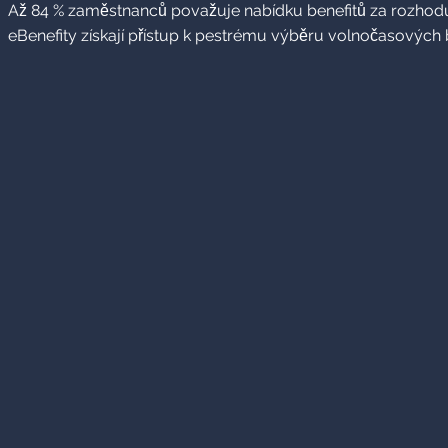
Až 84 % zaměstnanců považuje nabídku benefitů za rozhodujíc
eBenefity získají přístup k pestrému výběru volnočasových be