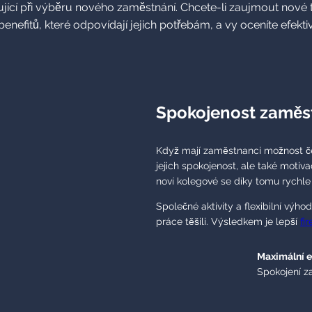
í při výběru nového zaměstnání. Chcete-li zaujmout nové talent
nefitů, které odpovídají jejich potřebám, a vy oceníte efekti
Spokojenost zaměs
Když mají zaměstnanci možnost 
jejich spokojenost, ale také moti
noví kolegové se díky tomu rychle z
Společné aktivity a flexibilní výh
práce těšili. Výsledkem je lepší
fi
Maximální e
Spokojení za