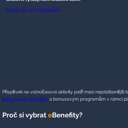
Zajímá vás víc? Napište nám
Příspěvek na volnočasové aktivity patří mezi nejoblíbenějš
exkluzivním výhodám
a bonusovým programům v rámci p
Proč si vybrat
e
Benefity?