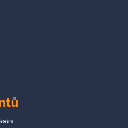
ntů
ěte jim