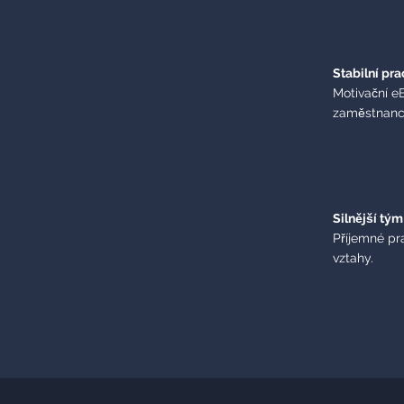
Stabilní pra
Motivační eB
zaměstnanc
Silnější tým
Příjemné pr
vztahy.