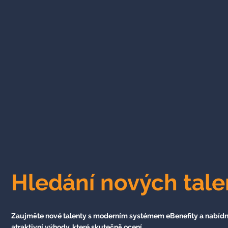
Hledání nových tale
Zaujměte nové talenty s moderním systémem eBenefity a nabídn
atraktivní výhody, které skutečně ocení.