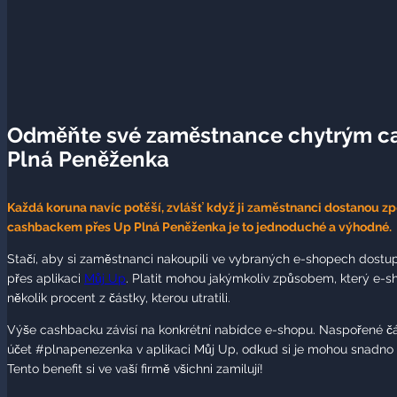
Odměňte své zaměstnance chytrým c
Plná Peněženka
Každá koruna navíc potěší, zvlášť když ji zaměstnanci dostanou zpě
cashbackem přes Up Plná Peněženka je to jednoduché a výhodné.
Stačí, aby si zaměstnanci nakoupili ve vybraných e-shopech dost
přes aplikaci
Můj Up
. Platit mohou jakýmkoliv způsobem, který e-s
několik procent z částky, kterou utratili.
Výše cashbacku závisí na konkrétní nabídce e-shopu. Naspořené čás
účet #plnapenezenka v aplikaci Můj Up, odkud si je mohou snadno p
Tento benefit si ve vaší firmě všichni zamilují!