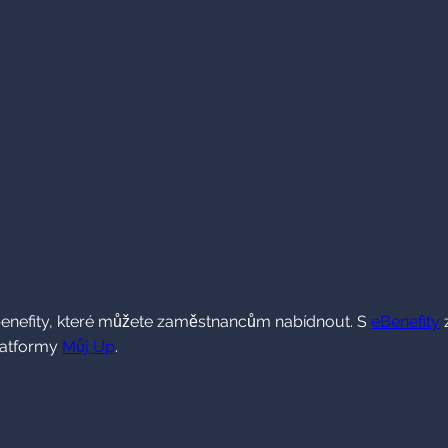
í benefity, které můžete zaměstnancům nabídnout. S
eBenefity
z
latformy
Můj Up
.