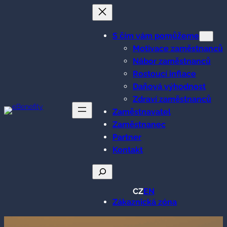
Přeskočit
na
obsah
S čím vám pomůžeme
Motivace zaměstnanců
Nábor zaměstnanců
Rostoucí inflace
Daňová výhodnost
Zdraví zaměstnanců
Zaměstnavatel
Zaměstnanec
Partner
Kontakt
Hledat
CZ
EN
Zákaznická zóna