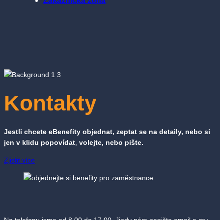
Zákaznická zóna
Kontakty
Jestli chcete eBenefity objednat, zeptat se na detaily, nebo si
jen v klidu popovídat
,
volejte, nebo pište.
Zjistit více
Na telefonu jsme od 8.00 do 17.00. Jindy nám napište email a my