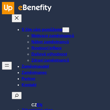
Přeskočit
na
obsah
S čím vám pomůžeme
Motivace zaměstnanců
Nábor zaměstnanců
Rostoucí inflace
Daňová výhodnost
Zdraví zaměstnanců
Zaměstnavatel
Zaměstnanec
Partner
Kontakt
Hledat
CZ
EN