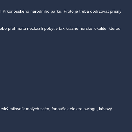
m Krkonošského národního parku. Proto je třeba dodržovat přísný
ebo přehmatu nezkazili pobyt v tak krásné horské lokalitě, kterou
érský milovník malých scén, fanoušek elektro swingu, kávový