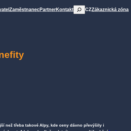
Hledat
CZ
atel
Zaměstnanec
Partner
Kontakt
Zákaznická zóna
nefity
í než třeba takové Alpy, kde ceny dávno převýšily i