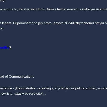
ené.
prosím na to, že skiareál Horní Domky těsně sousedí s klidovým území
ím lesem. Připomínáme to jen proto, abyste si kvůli zbytečnému omylu n
me.
nefity
?
ad of Communications
zastánce výkonnostního marketingu, zrychlující se půlmaratonec, amat
ý cyklista, užaslý pozorovatel…