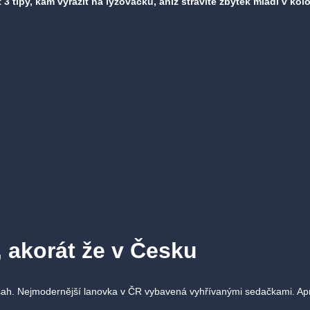
 3 tipy, kam vyrazit na lyžovačku, aniž strávíte zbytek mládí v k
 akorát že v Česku
dosah. Nejmodernější lanovka v ČR vybavená vyhřívanými sedačkami. Apr