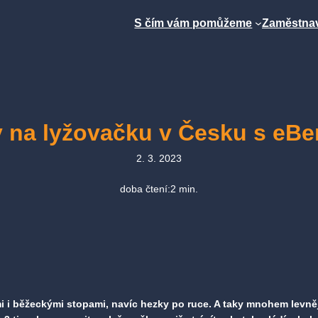
S čím vám pomůžeme
Zaměstnav
y na lyžovačku v Česku s eBe
2. 3. 2023
doba čtení:
2
min.
 i běžeckými stopami, navíc hezky po ruce. A taky mnohem levnějš