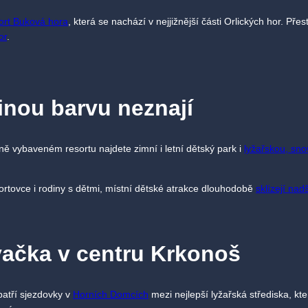
ort Buková hora
, která se nachází v nejjižnější části Orlických hor. Přes
or
.
inou barvu neznají
ně vybaveném resortu najdete zimní i letní dětský park i
lyžařskou, sn
portovce i rodiny s dětmi, místní dětské atrakce dlouhodobě
sklízejí na
vačka v centru Krkonoš
atří sjezdovky v
Horních Domcích
mezi nejlepší lyžařská střediska, kt