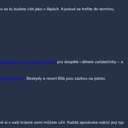
to se tu budete cítit jako v Alpách. A pokud se trefíte do termínu,
owboardovou a skialpovou školu
pro dospělé i dětské začátečníky – a
dšené pochvaly
. Beskydy a resort Bílá jsou sázkou na jistotu.
eré si v naší krásné zemi můžete užít. Každá sjezdovka nabízí jiný typ