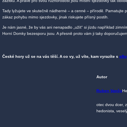
zážitku. A právě pro svou různorodost jsou místní sjezdovky tak oblíb
Tady lyžujete ve skutečně nádherné – a cenné – přírodě. Pamatujte 
zákaz pohybu mimo sjezdovky, jinak riskujete přísný postih.
Je nám jasné, že by vás ani nenapadlo „užít“ si jízdu například zimn
Horní Domky bezesporu jsou. A přesně proto vám ji taky doporučuje
České hory už se na vás těší. A co vy, už víte, kam vyrazíte s
eBe
Autor
Ruben Vančo
He
otec dvou dcer, 
hedonista, vesel