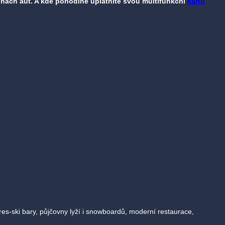
olonách aut. A kde pohodlně uplatníte svou multifunkční
kartu
es-ski bary, půjčovny lyží i snowboardů, moderní restaurace,