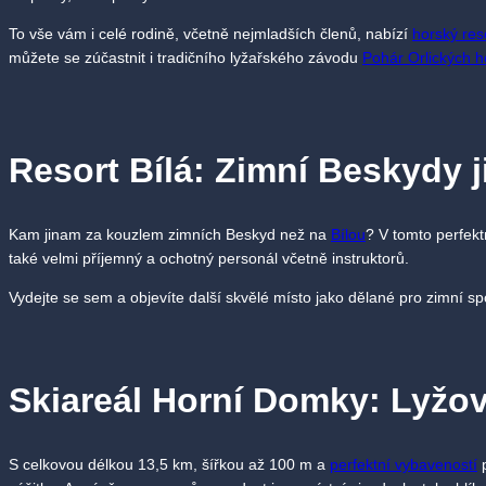
To vše vám i celé rodině, včetně nejmladších členů, nabízí
horský res
můžete se zúčastnit i tradičního lyžařského závodu
Pohár Orlických h
Resort Bílá: Zimní Beskydy j
Kam jinam za kouzlem zimních Beskyd než na
Bílou
? V tomto perfekt
také velmi příjemný a ochotný personál včetně instruktorů.
Vydejte se sem a objevíte další skvělé místo jako dělané pro zimní s
Skiareál Horní Domky: Lyžo
S celkovou délkou 13,5 km, šířkou až 100 m a
perfektní vybaveností
p