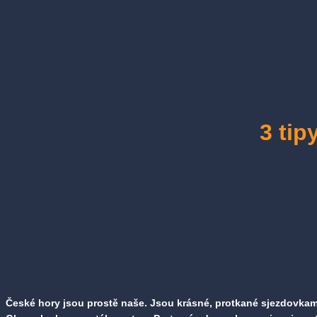
Přeskočit
na
obsah
3 tip
České hory jsou prostě naše. Jsou krásné, protkané sjezdovkami