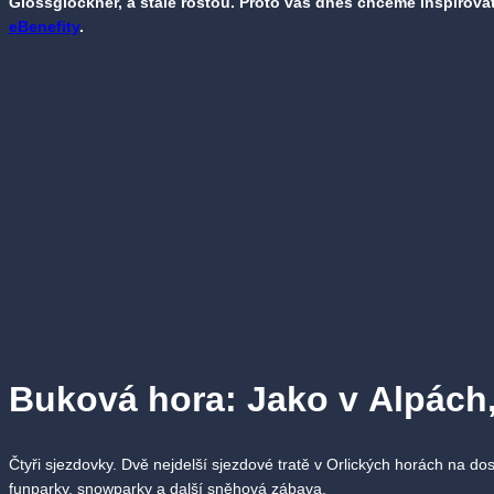
Glossglockner, a stále rostou. Proto vás dnes chceme inspirovat
eBenefity
.
Buková hora: Jako v Alpách,
Čtyři sjezdovky. Dvě nejdelší sjezdové tratě v Orlických horách na 
funparky, snowparky a další sněhová zábava.