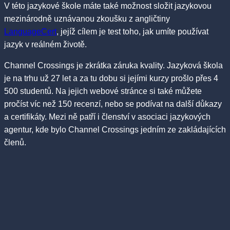
V této jazykové škole máte také možnost složit jazykovou
mezinárodně uznávanou zkoušku z angličtiny
LanguageCert
, jejíž cílem je test toho, jak umíte používat
jazyk v reálném životě.
Channel Crossings je zkrátka záruka kvality. Jazyková škola
je na trhu už 27 let a za tu dobu si jejími kurzy prošlo přes 4
500 studentů. Na jejich webové stránce si také můžete
pročíst víc než 150 recenzí, nebo se podívat na další důkazy
a certifikáty. Mezi ně patří i členství v asociaci jazykových
agentur, kde bylo Channel Crossings jedním ze zakládajících
členů.