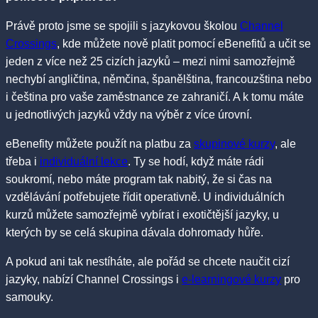
Právě proto jsme se spojili s jazykovou školou
Channel
Crossings
, kde můžete nově platit pomocí eBenefitů a učit se
jeden z více než 25 cizích jazyků – mezi nimi samozřejmě
nechybí angličtina, němčina, španělština, francouzština nebo
i čeština pro vaše zaměstnance ze zahraničí. A k tomu máte
u jednotlivých jazyků vždy na výběr z více úrovní.
eBenefity můžete použít na platbu za
skupinové kurzy
, ale
třeba i
individuální lekce
. Ty se hodí, když máte rádi
soukromí, nebo máte program tak nabitý, že si čas na
vzdělávání potřebujete řídit operativně. U individuálních
kurzů můžete samozřejmě vybírat i exotičtější jazyky, u
kterých by se celá skupina dávala dohromady hůře.
A pokud ani tak nestíháte, ale pořád se chcete naučit cizí
jazyky, nabízí Channel Crossings i
e-learningové kurzy
pro
samouky.