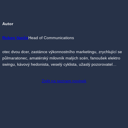
Autor
Ruben Vančo
Head of Communications
otec dvou dcer, zastánce výkonnostního marketingu, zrychlující se
půlmaratonec, amatérský milovník malých scén, fanoušek elektro
swingu, kávový hedonista, veselý cyklista, užaslý pozorovatel…
Zpět na seznam novinek