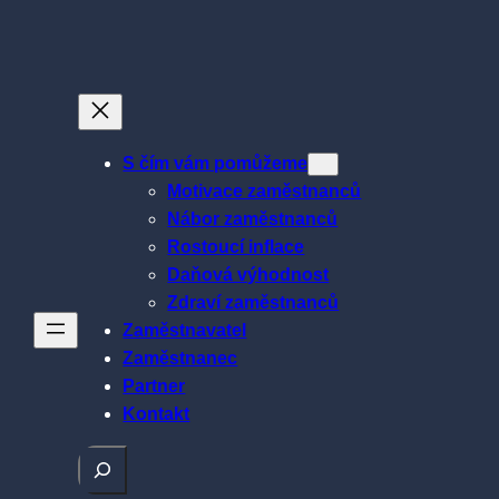
Přeskočit
na
obsah
S čím vám pomůžeme
Motivace zaměstnanců
Nábor zaměstnanců
Rostoucí inflace
Daňová výhodnost
Zdraví zaměstnanců
Zaměstnavatel
Zaměstnanec
Partner
Kontakt
Hledat