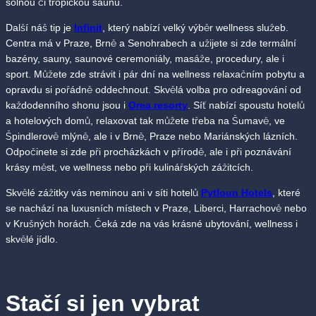
solnou či tropickou saunu.
Další náš tip je
Infinit
, který nabízí velký výběr wellness služeb.
Centra má v Praze, Brně a Senohrabech a užijete si zde termální
bazény, sauny, saunové ceremoniály, masáže, procedury, ale i
sport. Můžete zde strávit i pár dní na wellness relaxačním pobytu a
opravdu si pořádně oddechnout. Skvělá volba pro odreagování od
každodenního shonu jsou i
Orea resort
y
. Síť nabízí spoustu hotelů
a hotelových domů, relaxovat tak můžete třeba na Šumavě, ve
Špindlerově mlýně, ale i v Brně, Praze nebo Mariánských lázních.
Odpočinete si zde při procházkách v přírodě, ale i při poznávání
krásy měst, ve wellness nebo při kulinářských zážitcích.
Skvělé zážitky vás neminou ani v síti hotelů
Pytloun Hotels
, které
se nachází na luxusních místech v Praze, Liberci, Harrachově nebo
v Krušných horách. Čeká zde na vás krásné ubytování, wellness i
skvělé jídlo.
Stačí si jen vybrat