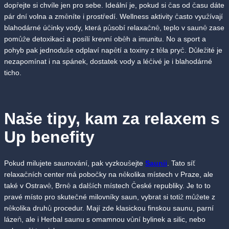
dopřejte si chvíle jen pro sebe. Ideální je, pokud si čas od času dáte
pár dní volna a změníte i prostředí. Wellness aktivity často využívají
blahodárné účinky vody, která působí relaxačně, teplo v sauně zase
pomůže detoxikaci a posílí krevní oběh a imunitu. No a sport a
pohyb pak jednoduše odplaví napětí a toxiny z těla pryč. Důležité je
nezapomínat i na spánek, dostatek vody a léčivé je i blahodárné
ticho.
Naše tipy, kam za relaxem s
Up benefity
Pokud milujete saunování, pak vyzkoušejte
Saunii
. Tato síť
relaxačních center má pobočky na několika místech v Praze, ale
také v Ostravě, Brně a dalších místech České republiky. Je to to
pravé místo pro skutečné milovníky saun, vybrat si totiž můžete z
několika druhů procedur. Mají zde klasickou finskou saunu, parní
lázeň, ale i Herbal saunu s omamnou vůní bylinek a silic, nebo