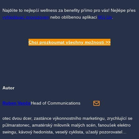
Najděte to nejlepší wellness za benefity přímo pro vás! Nejlépe přes
vyhledávač provozoven
nebo oblíbenou aplikaci
Můj Up
.
Chci prozkoumat všechny možnosti >>
Autor
Ruben Vančo
Head of Communications
otec dvou dcer, zastánce výkonnostního marketingu, zrychlující se
půlmaratonec, amatérský milovník malých scén, fanoušek elektro
swingu, kávový hedonista, veselý cyklista, užaslý pozorovatel…