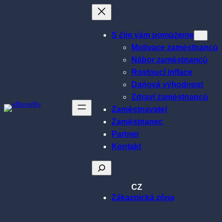
Přeskočit
na
obsah
S čím vám pomůžeme
Motivace zaměstnanců
Nábor zaměstnanců
Rostoucí inflace
Daňová výhodnost
Zdraví zaměstnanců
Zaměstnavatel
Zaměstnanec
Partner
Kontakt
Hledat
CZ
Zákaznická zóna