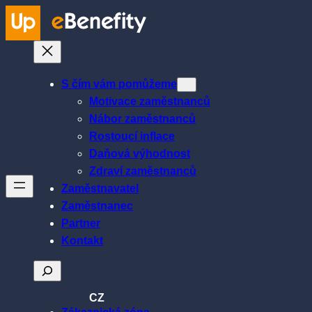
Přeskočit
na
obsah
S čím vám pomůžeme
Motivace zaměstnanců
Nábor zaměstnanců
Rostoucí inflace
Daňová výhodnost
Zdraví zaměstnanců
Zaměstnavatel
Zaměstnanec
Partner
Kontakt
Hledat
CZ