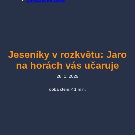
Zákaznická zóna
Jeseníky v rozkvětu: Jaro
na horách vás učaruje
28. 1. 2025
doba čtení:
< 1
min.