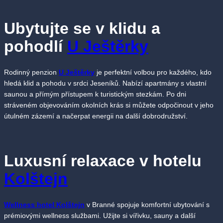
Ubytujte se v klidu a
pohodlí
U Ještěrky
Rodinný penzion
U Ještěrky
je perfektní volbou pro každého, kdo
hledá klid a pohodu v srdci Jeseníků. Nabízí apartmány s vlastní
saunou a přímým přístupem k turistickým stezkám. Po dni
stráveném objevováním okolních krás si můžete odpočinout v jeho
útulném zázemí a načerpat energii na další dobrodružství.
Luxusní relaxace v hotelu
Kolštejn
Wellness hotel Kolštejn
v Branné spojuje komfortní ubytování s
prémiovými wellness službami. Užijte si vířivku, sauny a další