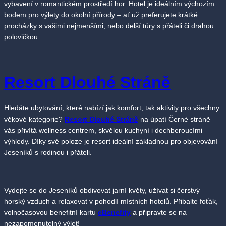
vybavení v romantickém prostředí hor. Hotel je ideálním výchozím
bodem pro výlety do okolní přírody – ať už preferujete krátké
procházky s vašimi nejmenšími, nebo delší túry s přáteli či drahou
polovičkou.
Resort Dlouhé Stráně
Hledáte ubytování, které nabízí jak komfort, tak aktivity pro všechny
věkové kategorie?
Resort Dlouhé Stráně
na úpatí Černé stráně
vás přivítá wellness centrem, skvělou kuchyní i dechberoucími
výhledy. Díky své poloze je resort ideální základnou pro objevování
Jeseníků s rodinou i přáteli.
Vydejte se do Jeseníků obdivovat jarní květy, užívat si čerstvý
horský vzduch a relaxovat v pohodlí místních hotelů. Přibalte foťák,
volnočasovou benefitní kartu
eBenefity
a připravte se na
nezapomenutelný výlet!