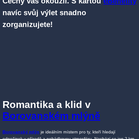
Čechy vás okouzlí. S kartou
eBenefity
navíc svůj výlet snadno
zorganizujete!
Romantika a klid v
Borovanském mlýně
Borovanský mlýn
je ideálním místem pro ty, kteří hledají
odpočinek v přírodě a pohádkovou atmosféru. Nachází se jen 2 km