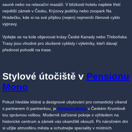
sauně nebo na relaxační masáži. V blízkosti hotelu najdete třetí
největší zámek v Česku, Krýzovy jesličky nebo zoopark Na
Hrádečku, kde si na své přijdou (nejen) nejmenší členové cyklo
výpravy.
Vydejte se na kole objevovat krásy České Kanady nebo Třeboňska.
Trasy jsou vhodné pro zkušené cyklisty i výletníky, kteří dávají
přednost pohodě na trase.
Stylové útočiště v
Pensionu
Mono
Pokud hledáte klidné a designové ubytování pro romantický víkend
s partnerem či partnerkou, je
Pension Mono
v Českém Krumlově
tou správnou volbou. Moderně zařízené pokoje s výhledem na
historické centrum a zámek vás okamžitě okouzlí. Po náročném dni
si užijte atmosféru města a ochutnejte speciality v místních