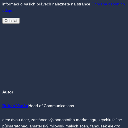
informací o Vašich právech naleznete na stránce
Ochrana osobních
údajů.
Autor
Ruben Vančo
Head of Communications
otec dvou dcer, zastánce výkonnostního marketingu, zrychlující se
půlmaratonec, amatérský milovník malých scén, fanoušek elektro