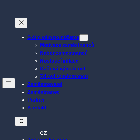
Přeskočit
na
obsah
S čím vám pomůžeme
Motivace zaměstnanců
Nábor zaměstnanců
Rostoucí inflace
Daňová výhodnost
Zdraví zaměstnanců
Zaměstnavatel
Zaměstnanec
Partner
Kontakt
Hledat
CZ
Zákaznická zóna