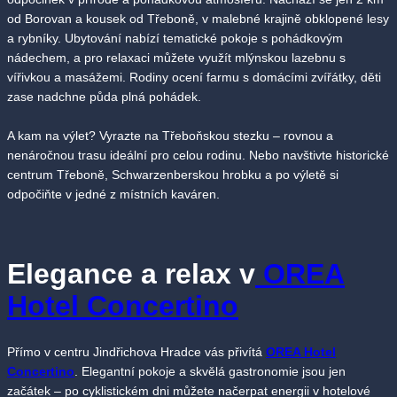
od Borovan a kousek od Třeboně, v malebné krajině obklopené lesy
a rybníky. Ubytování nabízí tematické pokoje s pohádkovým
nádechem, a pro relaxaci můžete využít mlýnskou lazebnu s
vířivkou a masážemi. Rodiny ocení farmu s domácími zvířátky, děti
zase nadchne půda plná pohádek.
A kam na výlet? Vyrazte na Třeboňskou stezku – rovnou a
nenáročnou trasu ideální pro celou rodinu. Nebo navštivte historické
centrum Třeboně, Schwarzenberskou hrobku a po výletě si
odpočiňte v jedné z místních kaváren.
Elegance a relax v
OREA
Hotel Concertino
Přímo v centru Jindřichova Hradce vás přivítá
OREA Hotel
Concertino
. Elegantní pokoje a skvělá gastronomie jsou jen
začátek – po cyklistickém dni můžete načerpat energii v hotelové