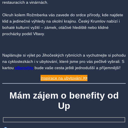
restauracích a vinárnách.
Okruh kolem Rožmberka vás zavede do srdce přírody, kde najdete
klid a jedinečné výhledy na okolní krajinu. Český Krumlov nabízí i
bohaté kulturní vyžití – zámek, otáčivé hlediště nebo klidné
procházky podél Vltavy.
Naplánujte si výlet po Jihočeských rybnících a vychutnejte si pohodu
na cyklostezkách i v ubytování, které jsme pro vás pečlivě vybrali. S
kartou
eBenefity
bude vaše cesta ještě jednodušší a příjemnější!
Inspirace na ubytování
>>
Mám zájem o benefity od
Up