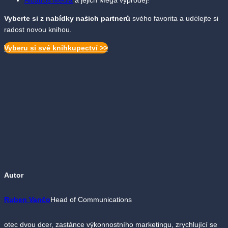
Vyberte si z
nabídky našich partnerů
svého favorita a udělejte si
radost novou knihou.
Vyberu si své knihkupectví >>
Autor
Ruben Vančo
Head of Communications
otec dvou dcer, zastánce výkonnostního marketingu, zrychlující se