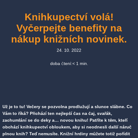
Knihkupectví volá!
Vyčerpejte benefity na
nákup knižních novinek.
24. 10. 2022
doba čtení:
< 1
min.
Už je to tu! Večery se pozvolna prodlužují a slunce slábne. Co
Vám to říká? Přichází ten nejlepší čas na čaj, svařák,
zachumlání se do deky a… novou knihu! Patříte k těm, kteří
obchází knihkupectví obloukem, aby si neodnesli další náruč
plnou knih? Teď nemusíte. Knižní hrdiny můžete totiž pořídit