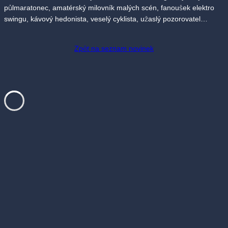
půlmaratonec, amatérský milovník malých scén, fanoušek elektro
swingu, kávový hedonista, veselý cyklista, užaslý pozorovatel…
Zpět na seznam novinek