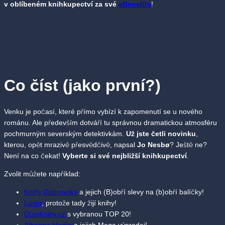
v oblíbeném knihkupectví za své
eBenefity
!
Co číst (jako první?)
Venku je počasí, které přímo vybízí k zapomenutí se u nového
románu. Ale především dotváří tu správnou dramatickou atmosféru
pochmurným severským detektivkám.
Už jste četli novinku
,
kterou, opět mrazivě přesvědčivě, napsal
Jo Nesbø
? Ještě ne?
Není na co čekat!
Vyberte si své nejbližší knihkupectví
.
Zvolit můžete například:
Knihy Dobrovský
a jejich (B)obří slevy na (b)obří balíčky!
Luxor
, protože tady žijí knihy!
DůmKnihy.cz
s vybranou TOP 20!
Albatros Media
a jejich Mega výprodej!