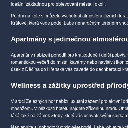
ideální základnou pro objevování města i okolí.
Po dni na kole si můžete vychutnat atmosféru Jižních tera
Králové, která vede podél Labe nenáročným terénem vhodn
Apartmány s jedinečnou atmosféro
Apartmány nabízejí pohodlí pro krátkodobé i delší pobyty, 
romantickou večeři do místní kavárny nebo navštívit ikonic
úsek z Děčína do Hřenska vás zavede do dechberoucí kraj
Wellness a zážitky uprostřed přírod
V srdci Železných hor nabízí luxusní zázemí pro aktivní 
masážemi. V blízkosti hotelu najdete zříceninu hradu O
láká také na zámek Žleby, který vás uchvátí svými sbírkami
Naplánujte si pohodový cyklovýlet podél Labe, objevte k