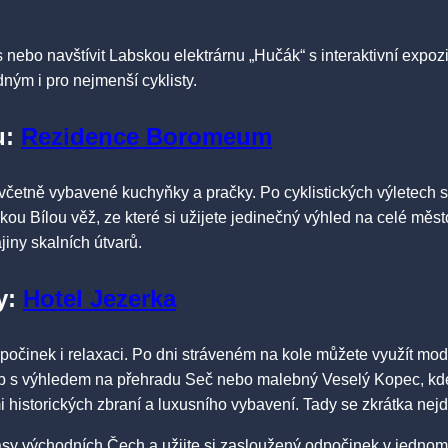
s nebo navštívit Labskou elektrárnu „Hučák“ s interaktivní exp
ým i pro nejmenší cyklisty.
u
:
Rezidence Boromeum
včetně vybavené kuchyňky a pračky. Po cyklistických výletech si
kou Bílou věž, ze které si užijete jedinečný výhled na celé měst
iny skalních útvarů.
y
:
Hotel Jezerka
odpočinek i relaxaci. Po dni stráveném na kole můžete využít m
heb s výhledem na přehradu Seč nebo malebný Veselý Kopec, kd
 historických zbraní a luxusního vybavení. Tady se zkrátka nejd
rásy východních Čech a užijte si zasloužený odpočinek v jedno