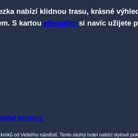
zka nabízí klidnou trasu, krásné výhled
rem. S kartou
eBenefity
si navíc užijete 
České koruny
 kroků od Velkého náměstí. Tento útulný hotel nabízí stylové p