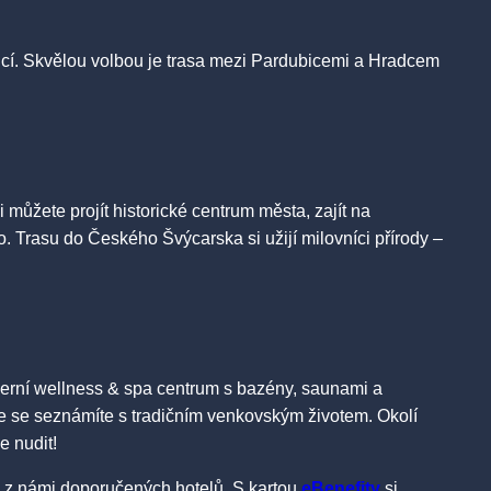
ozicí. Skvělou volbou je trasa mezi Pardubicemi a Hradcem
 můžete projít historické centrum města, zajít na
o. Trasu do Českého Švýcarska si užijí milovníci přírody –
oderní wellness & spa centrum s bazény, saunami a
e se seznámíte s tradičním venkovským životem. Okolí
e nudit!
m z námi doporučených hotelů. S kartou
eBenefity
si