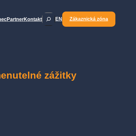
Hledat
EN
Zákaznická zóna
nec
Partner
Kontakt
enutelné zážitky