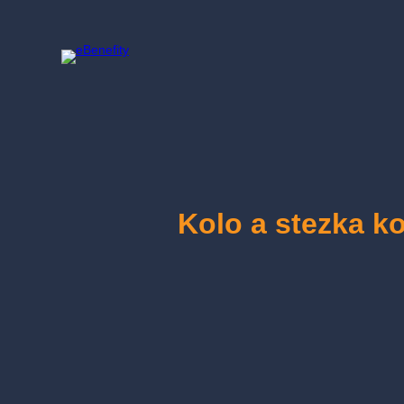
Přeskočit
na
obsah
Kolo a stezka k