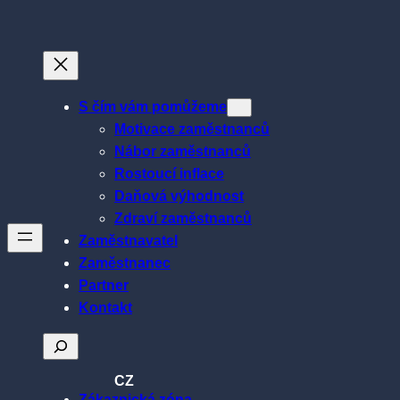
Přeskočit
na
obsah
S čím vám pomůžeme
Motivace zaměstnanců
Nábor zaměstnanců
Rostoucí inflace
Daňová výhodnost
Zdraví zaměstnanců
Zaměstnavatel
Zaměstnanec
Partner
Kontakt
Hledat
CZ
Zákaznická zóna