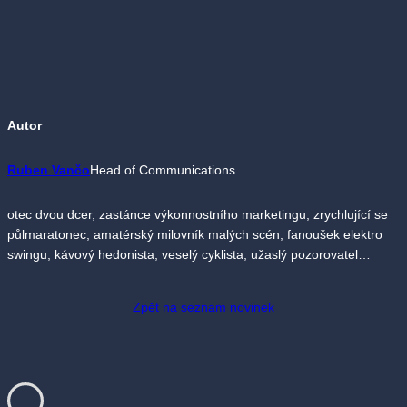
Autor
Ruben Vančo
Head of Communications
otec dvou dcer, zastánce výkonnostního marketingu, zrychlující se
půlmaratonec, amatérský milovník malých scén, fanoušek elektro
swingu, kávový hedonista, veselý cyklista, užaslý pozorovatel…
Zpět na seznam novinek