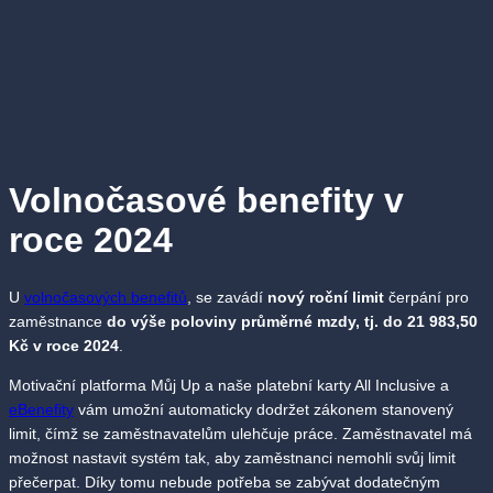
Volnočasové benefity v
roce 2024
U
volnočasových benefitů
, se zavádí
nový roční limit
čerpání pro
zaměstnance
do výše poloviny průměrné mzdy, tj. do 21 983,50
Kč v roce 2024
.
Motivační platforma Můj Up a naše platební karty All Inclusive a
eBenefity
vám umožní automaticky dodržet zákonem stanovený
limit, čímž se zaměstnavatelům ulehčuje práce. Zaměstnavatel má
možnost nastavit systém tak, aby zaměstnanci nemohli svůj limit
přečerpat. Díky tomu nebude potřeba se zabývat dodatečným