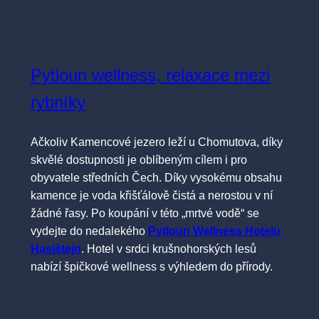
Pytloun wellness, relaxace mezi
rybníky
Ačkoliv Kamencové jezero leží u Chomutova, díky
skvělé dostupnosti je oblíbeným cílem i pro
obyvatele středních Čech. Díky vysokému obsahu
kamence je voda křišťálově čistá a nerostou v ní
žádné řasy. Po koupání v této „mrtvé vodě“ se
vydejte do nedalekého
Pytloun Wellness Hotelu
Hasištejn
. Hotel v srdci krušnohorských lesů
nabízí špičkové wellness s výhledem do přírody.