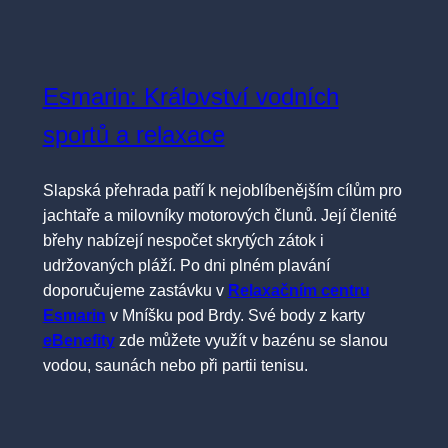
Esmarin: Království vodních
sportů a relaxace
Slapská přehrada patří k nejoblíbenějším cílům pro
jachtaře a milovníky motorových člunů. Její členité
břehy nabízejí nespočet skrytých zátok i
udržovaných pláží. Po dni plném plavání
doporučujeme zastávku v
Relaxačním centru
Esmarin
v Mníšku pod Brdy. Své body z karty
eBenefity
zde můžete využít v bazénu se slanou
vodou, saunách nebo při partii tenisu.