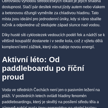
Obrovskou výhodou středočeských lokalit je jejich snadná
dostupnost. Stačí pár desítek minut jízdy autem nebo vlakem
a betonovou džungli vyměníte za chladivou hladinu. Tato
místa jsou ideální pro jednodenní úniky, kdy si ráno sbalíte
ručník a odpoledne už sledujete západ slunce nad vodou.
Díky husté síti cyklostezek vedoucích podél řek a nádrží se k
většině koupališť dostanete i v sedle kola, což z výletu dělá
komplexní letní zážitek, který vás nabije novou energií.
Aktivní léto: Od
paddleboardu po říční
proud
Voda ve středních Čechách není jen o pasivním ležení na
pláži. V posledních letech ovládl hladiny fenomén
paddleboardingu, který je skvělý na posílení středu těla a
zároveň nabízí zcela jinou perspektivu na okolní krajinu.