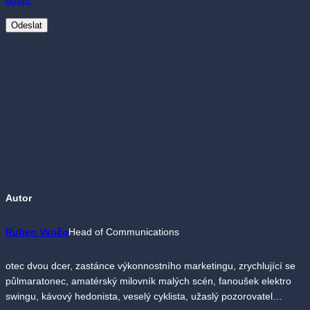
údajů.
Autor
Ruben Vančo
Head of Communications
otec dvou dcer, zastánce výkonnostního marketingu, zrychlující se
půlmaratonec, amatérský milovník malých scén, fanoušek elektro
swingu, kávový hedonista, veselý cyklista, užaslý pozorovatel…