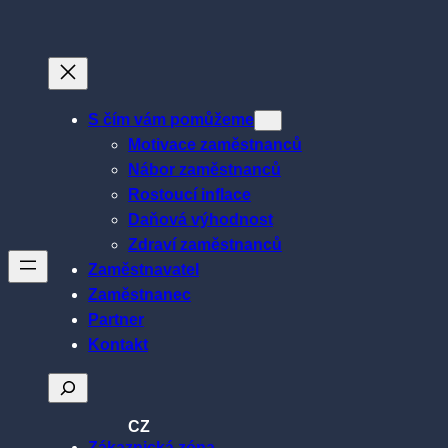
Přeskočit
na
obsah
S čím vám pomůžeme
Motivace zaměstnanců
Nábor zaměstnanců
Rostoucí inflace
Daňová výhodnost
Zdraví zaměstnanců
Zaměstnavatel
Zaměstnanec
Partner
Kontakt
Hledat
CZ
Zákaznická zóna