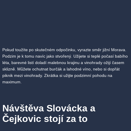
Pokud toužíte po skutečném odpočinku, vyrazte směr jižní Morava.
Podzim je k tomu navíc jako stvořený. Užijete si teplé počasí babího
léta, barevné listí doladí malebnou krajinu a vinohrady ožijí časem
sklizně. Můžete ochutnat burčák a lahodné víno, nebo si dopřát
piknik mezi vinohrady. Zkrátka si užijte podzimní pohodu na
maximum.
Návštěva Slovácka a
Čejkovic stojí za to