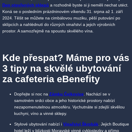
Den otevřených sklepů
a rozhodně byste si ji neměli nechat utéct.
Koná se o posledním prázdninovém víkendu 31. srpna až 1. září
2024. Těšit se můžete na cimbálovou muziku, pěší putování po
sklípcích a nahlédnutí do různých vinařství a jejich výrobních
prostor. A samozřejmě na spoustu skvělého vína.
Kde přespat?
Máme pro vás
3 tipy na skvělé ubytování
za cafeteria eBenefity
Dopřejte si noc na
Zámku Čejkovice
. Nachází se v
samotném srdci obce a jeho historické prostory nabízí
nezapomenutelnou atmosféru. Vychutnáte si zdejší skvělou
kuchyni, víno a vinné sklepy.
Stylové ubytování nabízí i
Vinařství Škrobák
. Jejich Boutique
hotel leží v blízkosti Moravské vinné cyklostezky a přímo