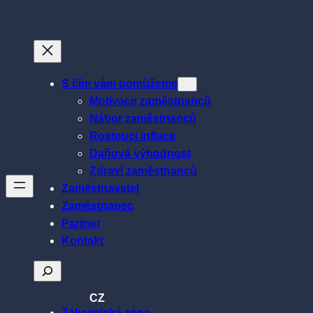
Přeskočit
na
obsah
S čím vám pomůžeme
Motivace zaměstnanců
Nábor zaměstnanců
Rostoucí inflace
Daňová výhodnost
Zdraví zaměstnanců
Zaměstnavatel
Zaměstnanec
Partner
Kontakt
Hledat
CZ
Zákaznická zóna