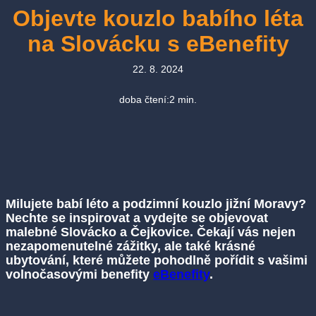
Objevte kouzlo babího léta
na Slovácku s eBenefity
22. 8. 2024
doba čtení:
2
min.
Milujete babí léto a podzimní kouzlo jižní Moravy?
Nechte se inspirovat a vydejte se objevovat
malebné Slovácko a Čejkovice. Čekají vás nejen
nezapomenutelné zážitky, ale také krásné
ubytování, které můžete pohodlně pořídit s vašimi
volnočasovými benefity
eBenefity
.