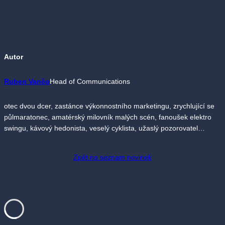
Autor
Ruben Vančo
Head of Communications
otec dvou dcer, zastánce výkonnostního marketingu, zrychlující se
půlmaratonec, amatérský milovník malých scén, fanoušek elektro
swingu, kávový hedonista, veselý cyklista, užaslý pozorovatel…
Zpět na seznam novinek