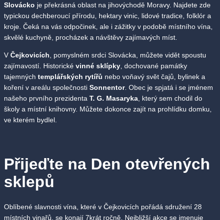
Slovácko
je překrásná oblast na jihovýchodě Moravy. Najdete zde
typickou dechberoucí přírodu, hektary vinic, lidové tradice, folklór a
kroje. Čeká na vás odpočinek, ale i zážitky v podobě místního vína,
skvělé kuchyně, procházek a návštěvy zajímavých míst.
V
Čejkovicích
, pomyslném srdci Slovácka, můžete vidět spoustu
zajímavostí. Historické
vinné sklípky
, dochované památky
tajemných
templářských rytířů
nebo voňavý svět čajů, bylinek a
koření v areálu společnosti
Sonnentor
. Obec je spjatá i se jménem
našeho prvního prezidenta
T. G. Masaryka
, který sem chodil do
školy a místní knihovny. Můžete dokonce zajít na prohlídku domku,
ve kterém bydlel.
Přijeďte na Den otevřených
sklepů
Oblíbené slavnosti vína, které v Čejkovicích pořádá sdružení 28
místních vinařů, se konají 7krát ročně. Nejbližší akce se jmenuje