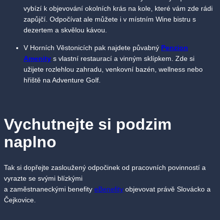
vybízí k objevování okolních krás na kole, které vám zde rádi
zapůjčí. Odpočívat ale můžete i v místním Wine bistru s
dezertem a skvělou kávou.
V Horních Věstonicích pak najdete půvabný
Penzion
Amenity
s vlastní restaurací a vinným sklípkem. Zde si
užijete rozlehlou zahradu, venkovní bazén, wellness nebo
hřiště na Adventure Golf.
Vychutnejte si podzim
naplno
Tak si dopřejte zasloužený odpočinek od pracovních povinností a
vyrazte se svými blízkými
a zaměstnaneckými benefity
eBenefity
objevovat právě Slovácko a
Čejkovice.