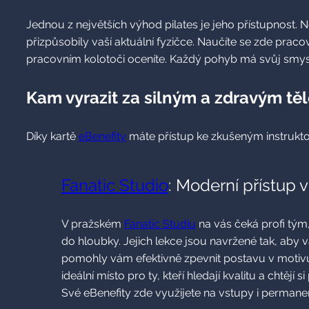
Jednou z největších výhod pilates je jeho přístupnost. N
přizpůsobily vaší aktuální fyzičce. Naučíte se zde pra
pracovním kolotoči oceníte. Každý pohyb má svůj smysl
Kam vyrazit za silným a zdravým tě
Díky kartě
eBenefity
máte přístup ke zkušeným instruktorů
Fanatic Studio
: Moderní přístup v
V pražském
Fanatic Studiu
na vás čeká profi tým,
do hloubky. Jejich lekce jsou navržené tak, aby v
pomohly vám efektivně zpevnit postavu v motivuj
ideální místo pro ty, kteří hledají kvalitu a chtějí si
Své eBenefity zde využijete na vstupy i permane