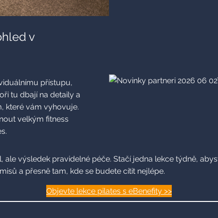
ohled v
viduálnímu přístupu,
ři tu dbají na detaily a
, které vám vyhovuje.
nout velkým fitness
s.
l, ale výsledek pravidelné péče. Stačí jedna lekce týdně, abyste
isů a přesně tam, kde se budete cítit nejlépe.
Objevte lekce pilates s eBenefity >>