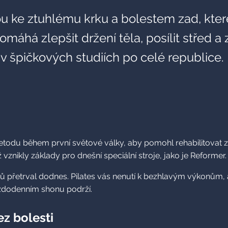
 ke ztuhlému krku a bolestem zad, které 
omáhá zlepšit držení těla, posílit střed a
v špičkových studiích po celé republice.
todu během první světové války, aby pomohl rehabilitovat zr
vznikly základy pro dnešní speciální stroje, jako je Reformer.
řetrval dodnes. Pilates vás nenutí k bezhlavým výkonům, ale
každodenním shonu podrží.
ez bolesti