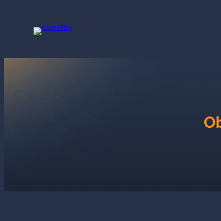
Přeskočit
na
obsah
Ob