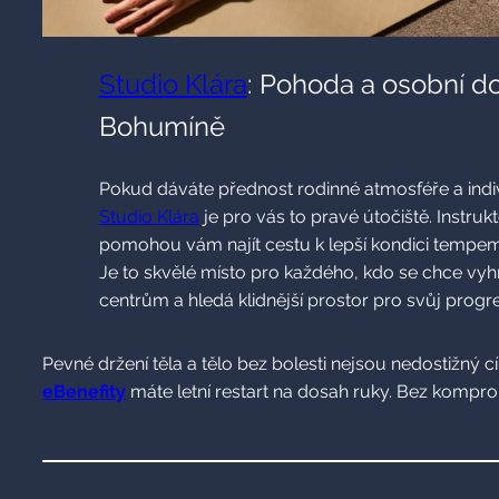
Studio Klára
: Pohoda a osobní d
Bohumíně
Pokud dáváte přednost rodinné atmosféře a indi
Studio Klára
je pro vás to pravé útočiště. Instrukto
pomohou vám najít cestu k lepší kondici tempem
Je to skvělé místo pro každého, kdo se chce vyh
centrům a hledá klidnější prostor pro svůj progre
Pevné držení těla a tělo bez bolesti nejsou nedostižný cí
eBenefity
máte letní restart na dosah ruky. Bez komprom