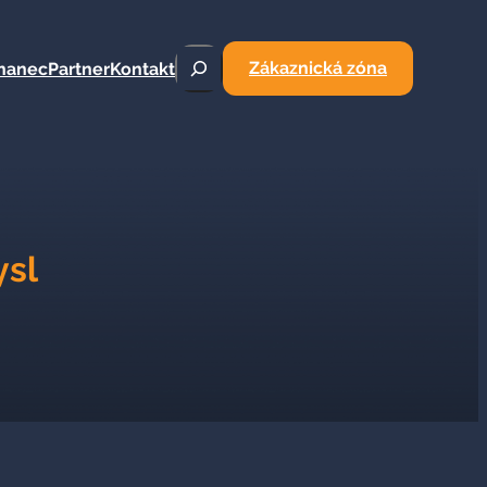
Hledat
Zákaznická zóna
nanec
Partner
Kontakt
ysl