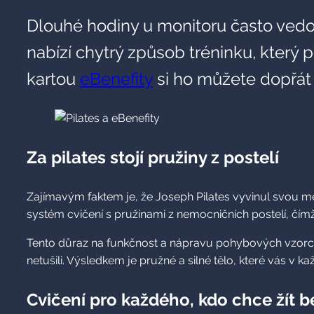
Dlouhé hodiny u monitoru často vedou
nabízí chytrý způsob tréninku, který p
kartou
eBenefity
si ho můžete dopřát 
Za pilates stojí pružiny z postelí
Zajímavým faktem je, že Joseph Pilates vyvinul svou me
systém cvičení s pružinami z nemocničních postelí, čímž 
Tento důraz na funkčnost a nápravu pohybových vzorců p
netušili. Výsledkem je pružné a silné tělo, které vás v 
Cvičení pro každého, kdo chce žít b