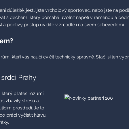
ení důležité, jestli jste vrcholový sportovec, nebo jste na po
covat s dechem, který pomáhá uvolnit napětí v ramenou a bed
 a poctivý přístup uvidíte v zrcadle i na svém sebevědomí.
lem?
m, kteří vás naučí cvičit technicky správně. Stačí si jen vyb
 srdci Prahy
 který pilates rozumí
ás zbavily stresu a
ícím prostředí. Je to
 po práci vyčistit hlavu.
ntky.