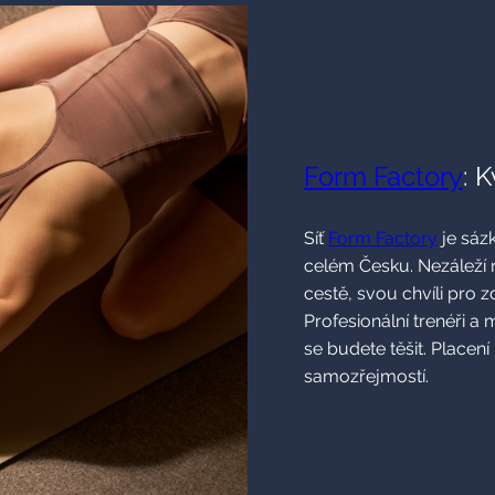
Form Factory
: 
Síť
Form Factory
je sázk
celém Česku. Nezáleží n
cestě, svou chvíli pro 
Profesionální trenéři a 
se budete těšit. Placen
samozřejmostí.