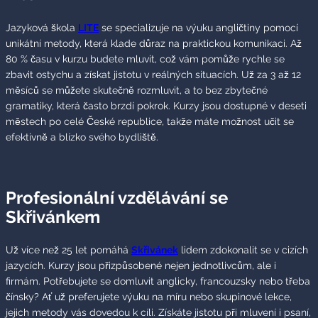
Jazyková škola
LITE
se specializuje na výuku angličtiny pomocí
unikátní metody, která klade důraz na praktickou komunikaci. Až
80 % času v kurzu budete mluvit, což vám pomůže rychle se
zbavit ostychu a získat jistotu v reálných situacích. Už za 3 až 12
měsíců se můžete skutečně rozmluvit, a to bez zbytečné
gramatiky, která často brzdí pokrok. Kurzy jsou dostupné v deseti
městech po celé České republice, takže máte možnost učit se
efektivně a blízko svého bydliště.
Profesionální vzdělávání se
Skřivánkem
Už více než 25 let pomáhá
Skřivánek
lidem zdokonalit se v cizích
jazycích. Kurzy jsou přizpůsobené nejen jednotlivcům, ale i
firmám. Potřebujete se domluvit anglicky, francouzsky nebo třeba
čínsky? Ať už preferujete výuku na míru nebo skupinové lekce,
jejich metody vás dovedou k cíli. Získáte jistotu při mluvení i psaní,