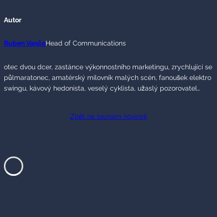
Autor
Ruben Vančo
Head of Communications
otec dvou dcer, zastánce výkonnostního marketingu, zrychlující se
půlmaratonec, amatérský milovník malých scén, fanoušek elektro
swingu, kávový hedonista, veselý cyklista, užaslý pozorovatel…
Zpět na seznam novinek