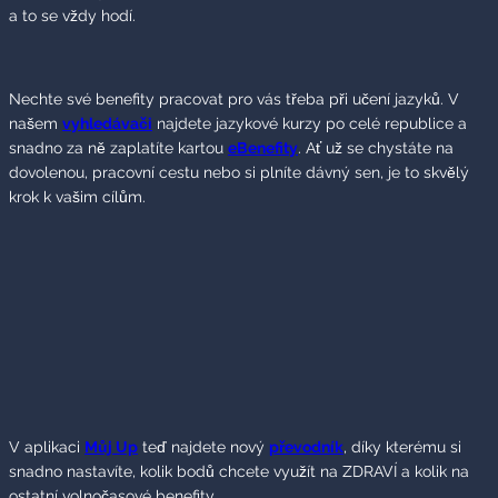
a to se vždy hodí.
Nechte své benefity pracovat pro vás třeba při učení jazyků. V
našem
vyhledávači
najdete jazykové kurzy po celé republice a
snadno za ně zaplatíte kartou
eBenefity
. Ať už se chystáte na
dovolenou, pracovní cestu nebo si plníte dávný sen, je to skvělý
krok k vašim cílům.
V aplikaci
Můj Up
teď najdete nový
převodník
, díky kterému si
snadno nastavíte, kolik bodů chcete využít na ZDRAVÍ a kolik na
ostatní volnočasové benefity.