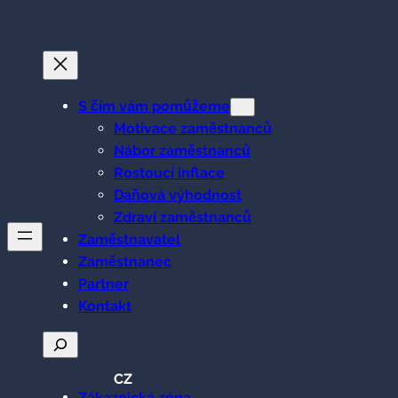
Přeskočit
na
obsah
S čím vám pomůžeme
Motivace zaměstnanců
Nábor zaměstnanců
Rostoucí inflace
Daňová výhodnost
Zdraví zaměstnanců
Zaměstnavatel
Zaměstnanec
Partner
Kontakt
Hledat
CZ
Zákaznická zóna