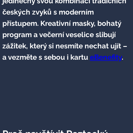
jedinečný svou kombinací tradičních
českých zvyků s moderním
přístupem. Kreativní masky, bohatý
program a večerní veselice slibují
zážitek, který si nesmíte nechat ujít –
a vezměte s sebou i kartu
eBenefity
.