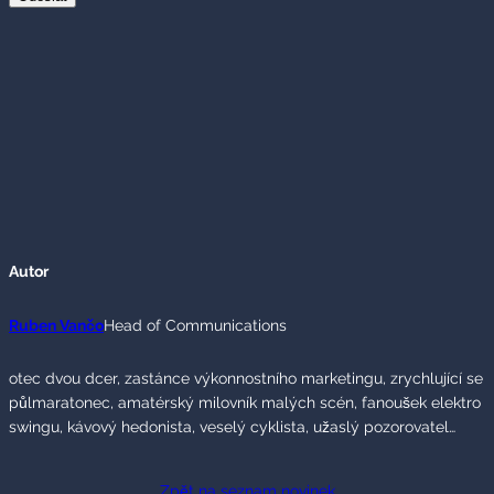
Autor
Ruben Vančo
Head of Communications
otec dvou dcer, zastánce výkonnostního marketingu, zrychlující se
půlmaratonec, amatérský milovník malých scén, fanoušek elektro
swingu, kávový hedonista, veselý cyklista, užaslý pozorovatel…
Zpět na seznam novinek