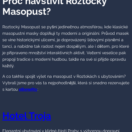
Proč navštívit Roztocký
Masopust?
Roztocký Masopust se pyšní jedinečnou atmosférou, kde klasické
masopustní masky doplňují ty moderní a originální. Průvod masek
se vine historickými ulicemi, je doprovázený lidovými písněmi a
tanci, a nabídne tak radost nejen dospělým, ale i dětem, pro které
je připraveno množství interaktivních aktivit. Večerní veselice pak
propojí tradice s moderní hudbou, takže na své si přijde opravdu
každý.
A co takhle spojit výlet na masopust v Roztokách s ubytováním?
Vybrali jsme pro vás ta nejpohodlnější, která si snadno rezervujete
s kartou
eBenefity
:
Hotel Troja
Elegantní ubytování v klidné části Prahy s výbornou dopravní