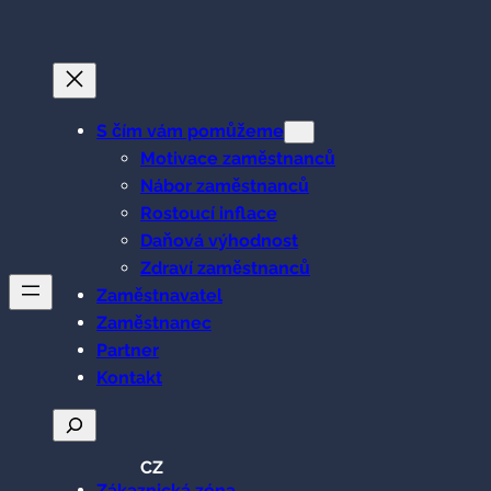
Přeskočit
na
obsah
S čím vám pomůžeme
Motivace zaměstnanců
Nábor zaměstnanců
Rostoucí inflace
Daňová výhodnost
Zdraví zaměstnanců
Zaměstnavatel
Zaměstnanec
Partner
Kontakt
Hledat
CZ
Zákaznická zóna