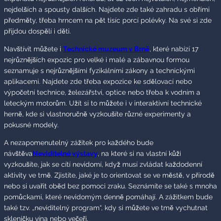
nejdelších a spousty dalších. Najdete zde také zahradu s obřími
předměty, třeba hrncem na pět tisíc porcí polévky. Na své si zde
přijdou dospělí i děti.
Navštívit můžete i
Technické muzeum v Brně
, které nabízí 17
nejrůznějších expozic pro velké i malé a zábavnou formou
seznamuje s nejrůznějšími fyzikálními zákony a technickými
aplikacemi. Najdete zde třeba expozice ke sdělovací nebo
výpočetní technice, železářství, optice nebo třeba k vodním a
leteckým motorům. Užít si to můžete i v interaktivní technické
herně, kde si vlastnoručně vyzkoušíte různé experimenty a
pokusné modely.
A nezapomenutelný zážitek pro každého bude
návštěva
Neviditeln
é
výstavy
, na které si na vlastní kůži
vyzkoušíte, jak se cítí nevidomí, když musí zvládat každodenní
aktivity ve tmě. Zjistíte, jaké je to orientovat se ve městě, v přírodě
nebo si uvařit oběd bez pomoci zraku. Seznámíte se také s mnoha
pomůckami, které nevidomým denně pomáhají. A zážitkem bude
také tzv. „neviditelný program“, kdy si můžete ve tmě vychutnat
skleničku vína nebo večeři.