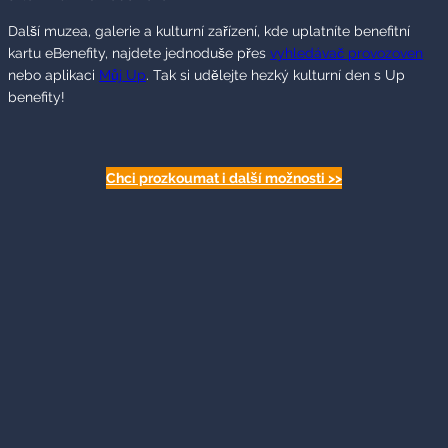
Další muzea, galerie a kulturní zařízení, kde uplatníte benefitní
kartu eBenefity, najdete jednoduše přes
vyhledávač provozoven
nebo aplikaci
Můj Up
. Tak si udělejte hezký kulturní den s Up
benefity!
Chci prozkoumat i další možnosti >>