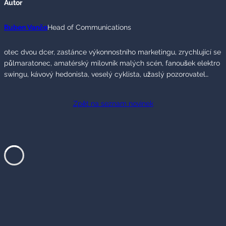
Autor
Ruben Vančo
Head of Communications
otec dvou dcer, zastánce výkonnostního marketingu, zrychlující se
půlmaratonec, amatérský milovník malých scén, fanoušek elektro
swingu, kávový hedonista, veselý cyklista, užaslý pozorovatel…
Zpět na seznam novinek