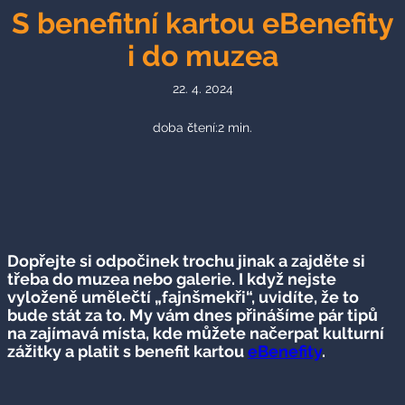
S benefitní kartou eBenefity
i do muzea
22. 4. 2024
doba čtení:
2
min.
Dopřejte si odpočinek trochu jinak a zajděte si
třeba do muzea nebo galerie. I když nejste
vyloženě umělečtí „fajnšmekři“, uvidíte, že to
bude stát za to. My vám dnes přinášíme pár tipů
na zajímavá místa, kde můžete načerpat kulturní
zážitky a platit s benefit kartou
eBenefity
.