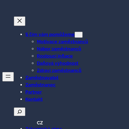
Přeskočit
na
obsah
S čím vám pomůžeme
Motivace zaměstnanců
Nábor zaměstnanců
Rostoucí inflace
Daňová výhodnost
Zdraví zaměstnanců
Zaměstnavatel
Zaměstnanec
Partner
Kontakt
Hledat
CZ
Zákaznická zóna