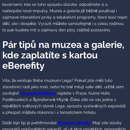
kavárnami, kde se toho spoustu dozvíte, odpočinete si a
načerpáte nové impulzy. Muzea a galerie již běžně používají i
zajímavé interaktivní prvky a edukativní programy, které baví nejen
děti, ale i dospělé. Vyrazit můžete samozřejmě i s celou rodinou,
to pak budete mít o zajímavý den plný zážitků postaráno.
Pár tipů na muzea a galerie,
kde zaplatíte s kartou
eBenefity
Víte, že existuje třeba muzeum Lega? Pokud jste měli tuto
stavebnici rádi jako malí, nebo ho teď milují vaše děti, určitě sem
zavítejte!
Muzeum od Bricks
najdete v Praze, Kutné Hoře,
Poděbradech a Špindlerově Mlýně. Čeká zde na vás jedna z
největších světových sbírek Lega, spousta vystavěných exponátů
a přespat můžete dokonce i v tématickém hotelu.
Další fajn tip je pelhřimovské
Muzeum rekordů
. Mají zde stovky
exponátů nejrůznějších rekordů, ať už těch největších, nejmenších,