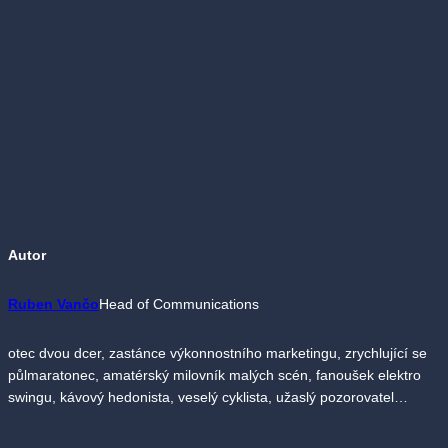
Autor
Ruben Vančo
Head of Communications
otec dvou dcer, zastánce výkonnostního marketingu, zrychlující se
půlmaratonec, amatérský milovník malých scén, fanoušek elektro
swingu, kávový hedonista, veselý cyklista, užaslý pozorovatel…