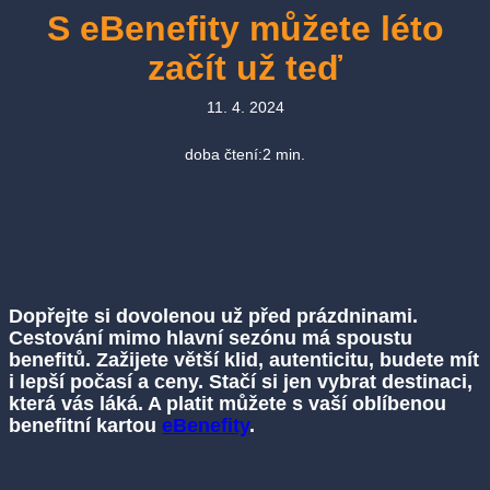
S eBenefity můžete léto
začít už teď
11. 4. 2024
doba čtení:
2
min.
Dopřejte si dovolenou už před prázdninami.
Cestování mimo hlavní sezónu má spoustu
benefitů. Zažijete větší klid, autenticitu, budete mít
i lepší počasí a ceny. Stačí si jen vybrat destinaci,
která vás láká. A platit můžete s vaší oblíbenou
benefitní kartou
eBenefity
.