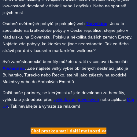
low-costové dovolené v Albánii nebo Lotyšsku. Nebo na spoustě
jiných míst.
Osobně ověřených pobytů je pak plný web
Travelking
. Jsou to
specialisté na krátkodobé pobyty v České republice, stejně jako v
Maďarsku, na Slovensku, Polsku a několika dalších zemích Evropy.
Najdete zde pobyty, ke kterým se jinde nedostanete. Tak co třeba
strávit pár dní v luxusním maďarském wellness?
Své zaměstnanecké benefity můžete utratit i v cestovní kanceláři
Alexandria
. Zde najdete velký výběr oblíbených destinací jako je
Bulharsko, Turecko nebo Řecko, stejně jako zájezdy na exotické
Maledivy nebo do Arabských Emirátů.
Další naše partnery, se kterými si užijete dovolenou za benefity,
vyhledáte jednoduše přes
vyhledávač provozoven
nebo aplikaci
Můj
Up
. Tak neváhejte a vyrazte za relaxem!
Chci prozkoumat i další možnosti >>