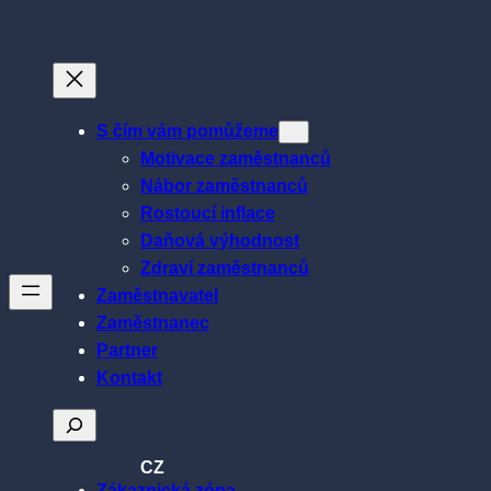
Přeskočit
na
obsah
S čím vám pomůžeme
Motivace zaměstnanců
Nábor zaměstnanců
Rostoucí inflace
Daňová výhodnost
Zdraví zaměstnanců
Zaměstnavatel
Zaměstnanec
Partner
Kontakt
Hledat
CZ
Zákaznická zóna