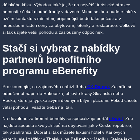
dětského křiku. Výhodou také je, že na největší turistické atrakce
nemusíte čekat dlouhé fronty v davech. Mimo sezónu budete také v
užším kontaktu s místními, příjemnější bude také počasí a v
neposlední řadě i ceny za ubytování, letenky a restaurace. Celkově
si tak užijete větší pohodu a zasloužený odpočinek.
Stačí si vybrat z nabídky
partnerů benefitního
programu eBenefity
Prozkoumejte, co zajímavého nabízí třeba
CK Datour.
Zajeďte si
odpočinout např. do Rakouska, objevte krásy Slovinska nebo
Řecka, které je typické svými dlouhými bílými plážemi. Pokud chcete
větší pohodu , vsaďte třeba na Itálii.
Na dovolené za firemní benefity se specializuje portál
eHotel
. Zde
najdete spoustu skvělých tipů na ubytování jak v České republice,
tak v zahraničí. Dopřát si tak můžete luxusní hotel v Karlových
Varech, ale i zážitky v Thajsku, na Bali nebo v Mexiku. Stejně jako