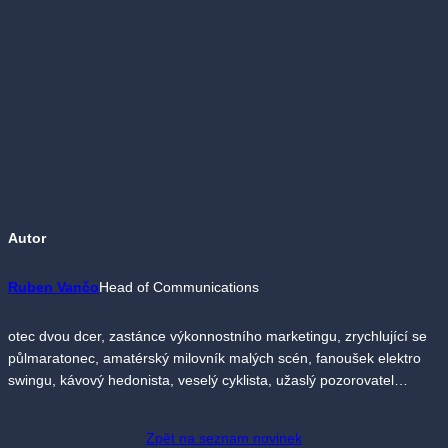
Autor
Ruben Vančo
Head of Communications
otec dvou dcer, zastánce výkonnostního marketingu, zrychlující se
půlmaratonec, amatérský milovník malých scén, fanoušek elektro
swingu, kávový hedonista, veselý cyklista, užaslý pozorovatel…
Zpět na seznam novinek