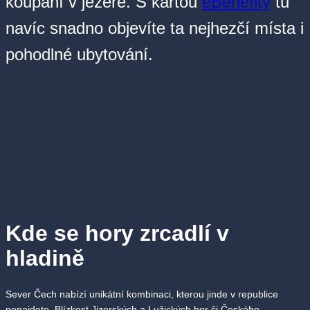
koupání v jezeře. S kartou
eBenefity
tu
navíc snadno objevíte ta nejhezčí místa i
pohodlné ubytování.
Kde se hory zrcadlí v
hladině
Sever Čech nabízí unikátní kombinaci, kterou jinde v republice
nenajdete. Blízkost Jizerských a Lužických hor či Českého