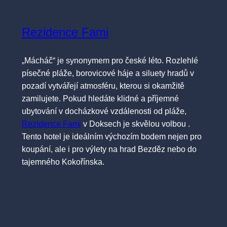
Rezidence Fami
„Mácháč“ je synonymem pro české léto. Rozlehlé
písečné pláže, borovicové háje a siluety hradů v
pozadí vytvářejí atmosféru, kterou si okamžitě
zamilujete. Pokud hledáte klidné a příjemné
ubytování v docházkové vzdálenosti od pláže,
Rezidence Fami
v Doksech je skvělou volbou .
Tento hotel je ideálním výchozím bodem nejen pro
koupání, ale i pro výlety na hrad Bezděz nebo do
tajemného Kokořínska.