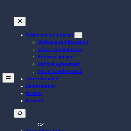
Přeskočit
na
obsah
S čím vám pomůžeme
Motivace zaměstnanců
Nábor zaměstnanců
Rostoucí inflace
Daňová výhodnost
Zdraví zaměstnanců
Zaměstnavatel
Zaměstnanec
Partner
Kontakt
Hledat
CZ
Zákaznická zóna