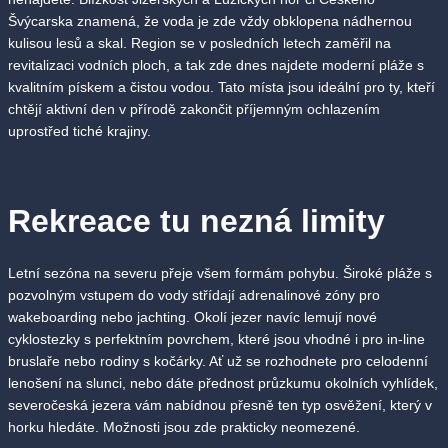
Švýcarska znamená, že voda je zde vždy obklopena nádhernou
kulisou lesů a skal. Region se v posledních letech zaměřil na
revitalizaci vodních ploch, a tak zde dnes najdete moderní pláže s
kvalitním pískem a čistou vodou. Tato místa jsou ideální pro ty, kteří
chtějí aktivní den v přírodě zakončit příjemným ochlazením
uprostřed tiché krajiny.
Rekreace tu nezná limity
Letní sezóna na severu přeje všem formám pohybu. Široké pláže s
pozvolným vstupem do vody střídají adrenalinové zóny pro
wakeboarding nebo jachting. Okolí jezer navíc lemují nové
cyklostezky s perfektním povrchem, které jsou vhodné i pro in-line
bruslaře nebo rodiny s kočárky. Ať už se rozhodnete pro celodenní
lenošení na slunci, nebo dáte přednost průzkumu okolních vyhlídek,
severočeská jezera vám nabídnou přesně ten typ osvěžení, který v
horku hledáte. Možnosti jsou zde prakticky neomezené.