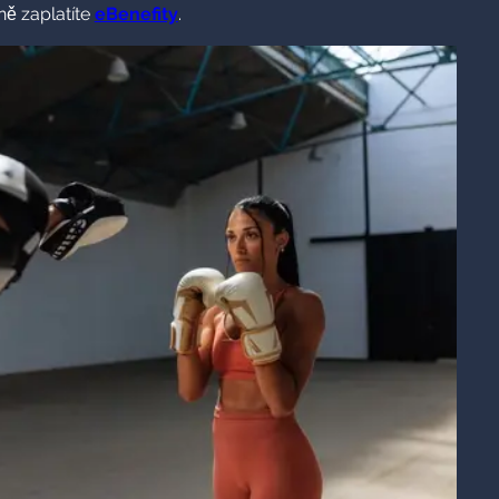
ně zaplatíte
eBenefity
.