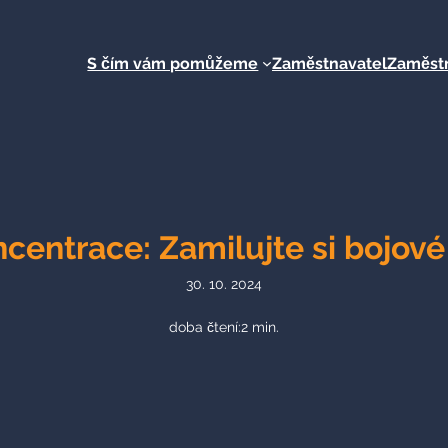
S čím vám pomůžeme
Zaměstnavatel
Zaměst
oncentrace: Zamilujte si bojov
30. 10. 2024
doba čtení:
2
min.