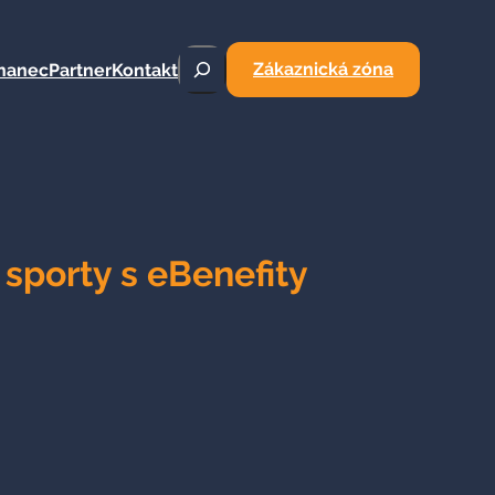
Hledat
Zákaznická zóna
nanec
Partner
Kontakt
é sporty s eBenefity