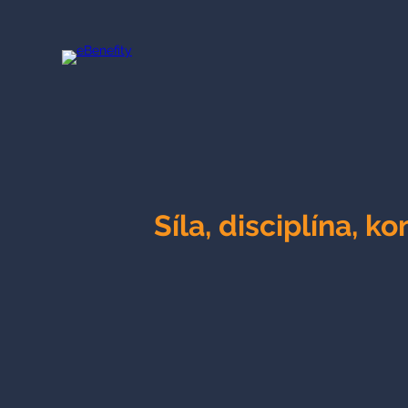
Přeskočit
na
obsah
Síla, disciplína, k