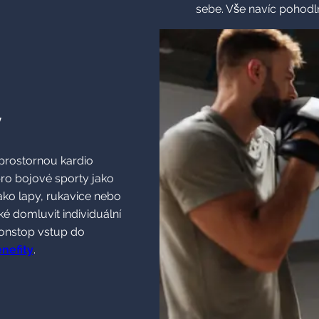
sebe. Vše navíc pohodl
y
 prostornou kardio
ro bojové sporty jako
ako lapy, rukavice nebo
aké domluvit individuální
 nonstop vstup do
nefity
.