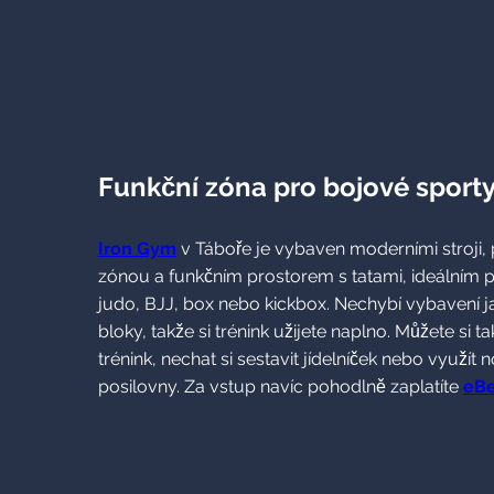
Funkční zóna pro bojové sport
Iron Gym
v Táboře je vybaven moderními stroji,
zónou a funkčním prostorem s tatami, ideálním p
judo, BJJ, box nebo kickbox. Nechybí vybavení j
bloky, takže si trénink užijete naplno. Můžete si t
trénink, nechat si sestavit jídelníček nebo využít
posilovny. Za vstup navíc pohodlně zaplatíte
eBe