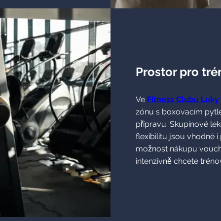
Prostor pro tré
Ve
Fitness Clubu Luky
zónu s boxovacím pytl
přípravu. Skupinové lek
flexibilitu jsou vhodné i
možnost nákupu voucher
intenzivně chcete tréno