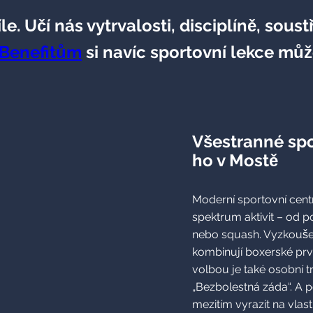
íle. Učí nás vytrvalosti, disciplíně, so
Benefitům
si navíc sportovní lekce můž
Všestranné spo
ho v Mostě
Moderní sportovní cen
spektrum aktivit – od p
nebo squash. Vyzkoušet 
kombinují boxerské p
volbou je také osobní t
„Bezbolestná záda“. A 
mezitím vyrazit na vlast