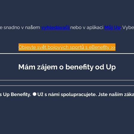
dete snadno v našem
vyhledávači
nebo v aplikaci
Můj Up
. Vybe
Objevte svět bojových sportů s eBenefity >>
Mám zájem o benefity od Up
s Up Benefity.
Už s námi spolupracujete. Jste naším zák