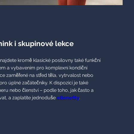
nink i skupinové lekce
najdete kromě klasické posilovny také funkční
em a vybavením pro komplexní kondiční
ce zaměřené na střed těla, vytrvalost nebo
 pro úplné začátečníky. K dispozici je také
u nebo členství – podle toho, jak často a
vat, a zaplatíte jednoduše
eBenefity
.