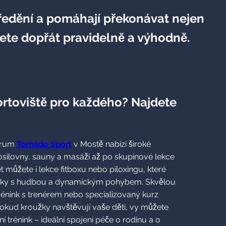
ustředění a pomáhají překonávat nejen
ete dopřát pravidelně a výhodně.
rtoviště pro každého? Najdete
trum
Tornádo Sport
v Mostě nabízí široké
osilovny, sauny a masáží až po skupinové lekce
můžete i lekce fitboxu nebo piloxingu, které
rvky s hudbou a dynamickým pohybem. Skvělou
rénink s trenérem nebo specializovaný kurz
pokud kroužky navštěvují vaše děti, vy můžete
ní trénink – ideální spojení péče o rodinu a o