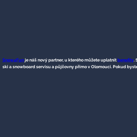
Snow4Fun
je náš nový partner, u kterého můžete uplatnit
benefity
.
ski a snowboard servisu a půjčovny přímo v Olomouci. Pokud byste 