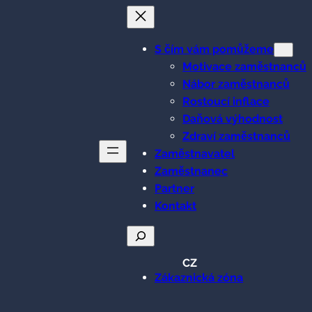
S čím vám pomůžeme
Motivace zaměstnanců
Nábor zaměstnanců
Rostoucí inflace
Daňová výhodnost
Zdraví zaměstnanců
Zaměstnavatel
Zaměstnanec
Partner
Kontakt
Hledat
CZ
Zákaznická zóna