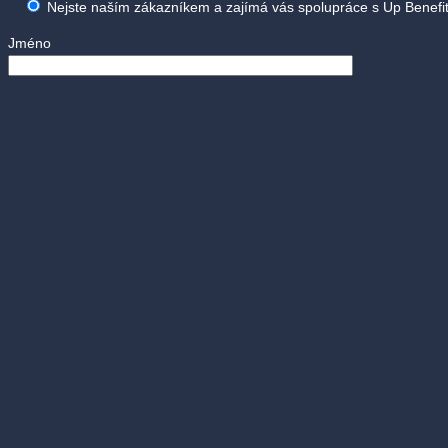
Nejste naším zákazníkem a zajímá vás spolupráce s Up Benefit
Jméno
Název firmy
(nepovinné)
E-mail
Telefon
Vaše zpráva
Odesláním údajů nám umožňujete zpracování Vašich osobních údajů za