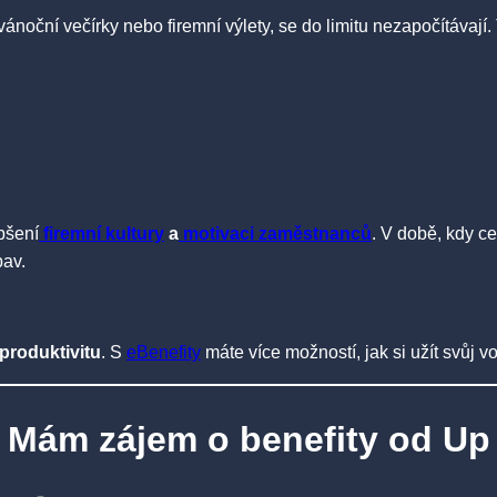
vánoční večírky nebo firemní výlety, se do limitu nezapočítávají. 
epšení
firemní kultury
a
motivaci zaměstnanců
. V době, kdy c
bav.
 produktivitu
. S
eBenefity
máte více možností, jak si užít svůj v
Mám zájem o benefity od Up