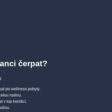
nci čerpat?
:
al po wellness pobyty.
celou rodinu.
at v top kondici.
rodinu.