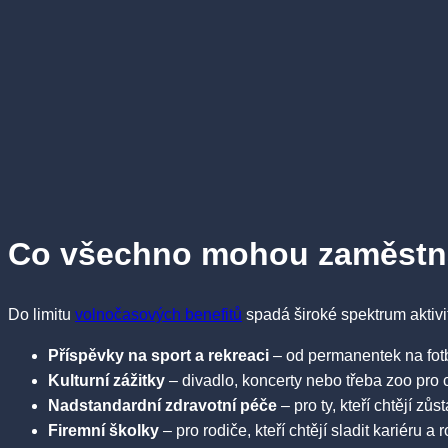
Co všechno mohou zaměstna
Do limitu
volnočasových benefitů
spadá široké spektrum aktivit
Příspěvky na sport a rekreaci
– od permanentek na fotb
Kulturní zážitky
– divadlo, koncerty nebo třeba zoo pro 
Nadstandardní zdravotní péče
– pro ty, kteří chtějí zůst
Firemní školky
– pro rodiče, kteří chtějí sladit kariéru a 