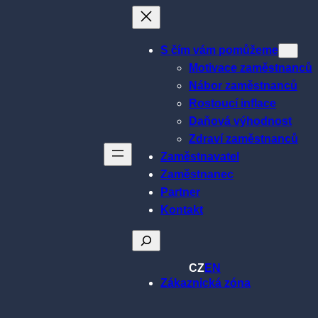
S čím vám pomůžeme
Motivace zaměstnanců
Nábor zaměstnanců
Rostoucí inflace
Daňová výhodnost
Zdraví zaměstnanců
Zaměstnavatel
Zaměstnanec
Partner
Kontakt
Hledat
CZ
EN
Zákaznická zóna