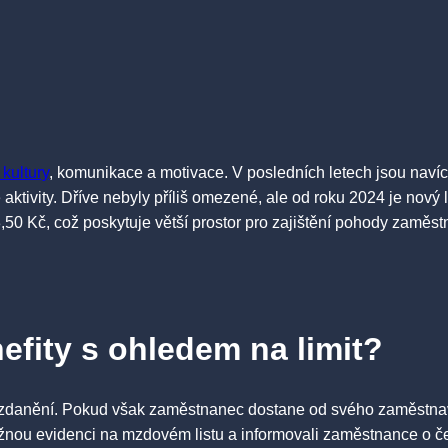
kultury
, komunikace a motivace. V posledních letech jsou nav
ivity. Dříve nebyly příliš omezené, ale od roku 2024 je nový 
50 Kč, což poskytuje větší prostor pro zajištění pohody zaměst
efity s ohledem na limit?
zdanění. Pokud však zaměstnanec dostane od svého zaměstnavat
ěžnou evidenci na mzdovém listu a informovali zaměstnance o č