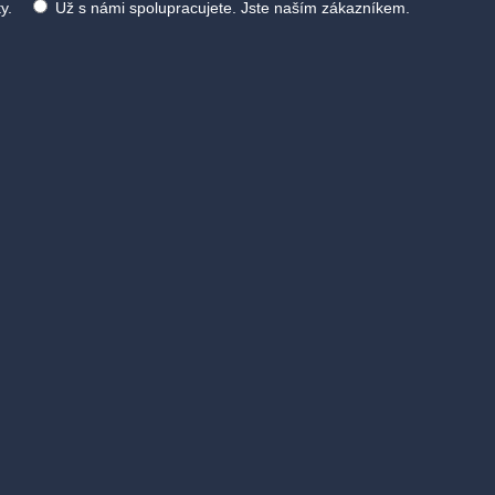
y.
Už s námi spolupracujete. Jste naším zákazníkem.
 účelem vyřízení Vaší žádosti. Více informací, včetně informací o Va