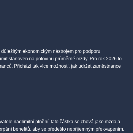
íc důležitým ekonomickým nástrojem pro podporu
limit stanoven na polovinu průměrné mzdy. Pro rok 2026 to
nanců. Přichází tak více možností, jak udržet zaměstnance
ele nadlimitní plnění, tato částka se chová jako mzda a
erpání benefitů, aby se předešlo nepříjemným překvapením.