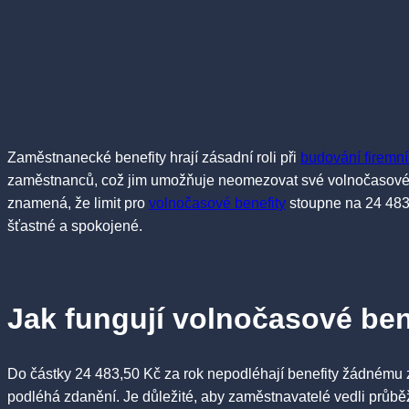
Zaměstnanecké benefity hrají zásadní roli při
budování firemní 
zaměstnanců, což jim umožňuje neomezovat své volnočasové akt
znamená, že limit pro
volnočasové benefity
stoupne na 24 483,
šťastné a spokojené.
Jak fungují volnočasové ben
Do částky 24 483,50 Kč za rok nepodléhají benefity žádnému 
podléhá zdanění. Je důležité, aby zaměstnavatelé vedli průb