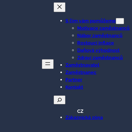
S čím vám pomůžeme
Motivace zaměstnanců
Nábor zaměstnanců
Rostoucí inflace
Daňová výhodnost
Zdraví zaměstnanců
Zaměstnavatel
Zaměstnanec
Partner
Kontakt
Hledat
CZ
Zákaznická zóna