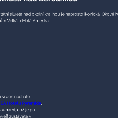
átní silueta nad okolní krajinou je naprosto ikonická. Okoln
mům Velká a Malá Amerika.
 si den necháte
EA Hotelu Pyramida
.
saunami, což je po
oveň zůstáváte v