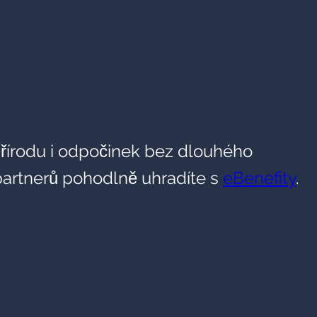
 přírodu i odpočinek bez dlouhého
 partnerů pohodlně uhradíte s
eBenefity
.