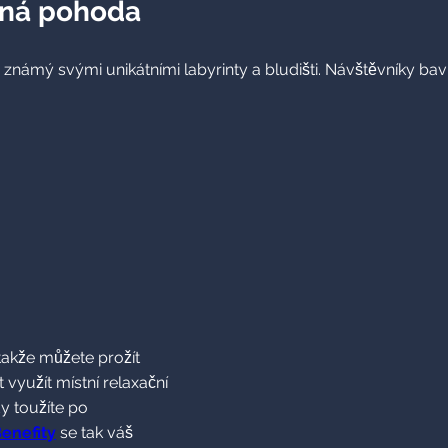
nná pohoda
známý svými unikátními labyrinty a bludišti. Návštěvníky bav
 takže můžete prožít
 využít místní relaxační
dy toužíte po
enefity
se tak váš