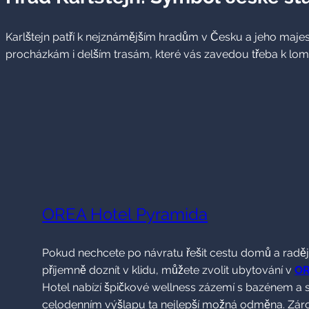
Karlštejn patří k nejznámějším hradům v Česku a jeho majest
procházkám i delším trasám, které vás zavedou třeba k lo
OREA Hotel Pyramida
Pokud nechcete po návratu řešit cestu domů a raději
příjemně doznít v klidu, můžete zvolit ubytování v
OR
Hotel nabízí špičkové wellness zázemí s bazénem a 
celodenním výšlapu ta nejlepší možná odměna. Zár