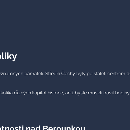
liky
namných památek. Střední Čechy byly po staletí centrem dění, 
 různých kapitol historie, aniž byste museli trávit hodiny v 
átnosti nad Berounkou