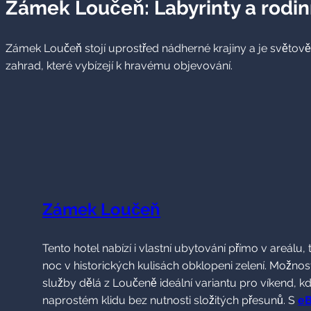
Zámek Loučeň: Labyrinty a rodi
Zámek Loučeň stojí uprostřed nádherné krajiny a je světově 
zahrad, které vybízejí k hravému objevování.
Zámek Loučeň
Tento hotel nabízí i vlastní ubytování přímo v areálu,
noc v historických kulisách obklopeni zelení. Možnost
služby dělá z Loučeně ideální variantu pro víkend, k
naprostém klidu bez nutnosti složitých přesunů. S
eB