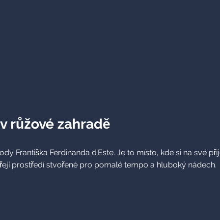
v růžové zahradě
antiška Ferdinanda d’Este. Je to místo, kde si na své přijdou 
tvářejí prostředí stvořené pro pomalé tempo a hluboký nádech.