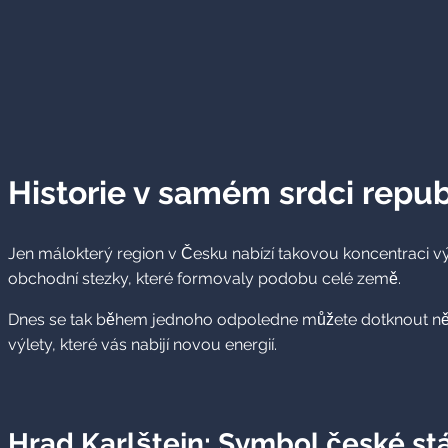
Historie v samém srdci repub
Jen málokterý region v Česku nabízí takovou koncentraci výz
obchodní stezky, které formovaly podobu celé země.
Dnes se tak během jednoho odpoledne můžete dotknout několika
výlety, které vás nabijí novou energií.
Hrad Karlštejn: Symbol české st