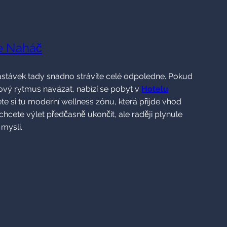
e Naháč
astávek tady snadno strávíte celé odpoledne. Pokud
vý rytmus navázat, nabízí se pobyt v
Hotelu
jete si tu moderní wellness zónu, která přijde vhod
echcete výlet předčasně ukončit, ale raději plynule
 mysli.