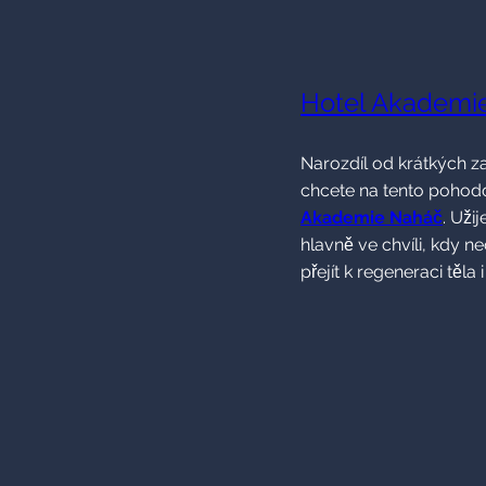
Hotel Akademi
Narozdíl od krátkých z
chcete na tento pohodo
Akademie Naháč
. Uži
hlavně ve chvíli, kdy n
přejít k regeneraci těla i