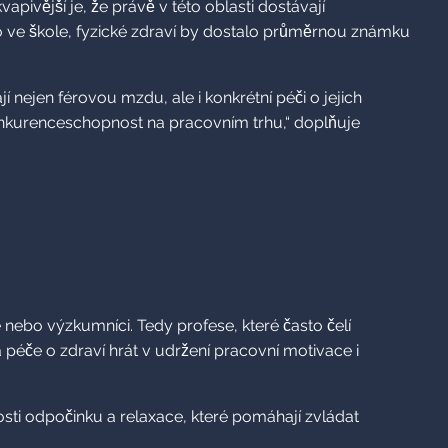
pivější je, že právě v této oblasti dostávají
o ve škole, fyzické zdraví by dostalo průměrnou známku
nejen férovou mzdu, ale i konkrétní péči o jejich
eň konkurenceschopnost na pracovním trhu,“ doplňuje
lé nebo výzkumníci. Tedy profese, které často čelí
péče o zdraví hrát v udržení pracovní motivace i
osti odpočinku a relaxace, které pomáhají zvládat