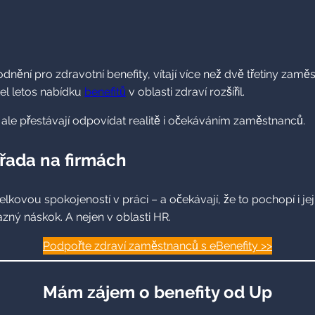
nění pro zdravotní benefity, vítají více než dvě třetiny zaměs
el letos nabídku
benefitů
v oblasti zdraví rozšířil.
ré ale přestávají odpovídat realitě i očekáváním zaměstnanců.
 řada na firmách
celkovou spokojeností v práci – a očekávají, že to pochopí i je
zný náskok. A nejen v oblasti HR.
Podpořte zdraví zaměstnanců s eBenefity >>
Mám zájem o benefity od Up