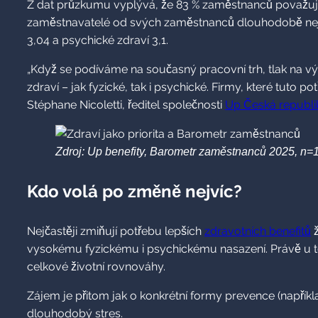
Z dat průzkumu vyplývá, že 83 % zaměstnanců považuje za 
zaměstnavatelé od svých zaměstnanců dlouhodobě nejhor
3,04 a psychické zdraví 3,1.
„Když se podíváme na současný pracovní trh, tlak na výk
zdraví – jak fyzické, tak i psychické. Firmy, které tuto 
Stéphane Nicoletti, ředitel společnosti
Up Česká republi
Zdroj: Up benefity, Barometr zaměstnanců 2025, n=
Kdo volá po změně nejvíc?
Nejčastěji zmiňují potřebu lepších
zdravotních benefitů
ž
vysokému fyzickému i psychickému nasazení. Právě u těc
celkové životní rovnováhy.
Zájem je přitom jak o konkrétní formy prevence (napřík
dlouhodobý stres.