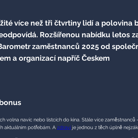
té více než tři čtvrtiny lidí a polovina 
neodpovídá. Rozšířenou nabídku letos 
Barometr zaměstnanců 2025 od společ
firem a organizací napříč Českem
ý bonus
h volna navíc nebo lístcích do kina. Stále více zaměstnanců
ich aktuálním potřebám. A
zdraví
je jednou z těch úplně nejzák