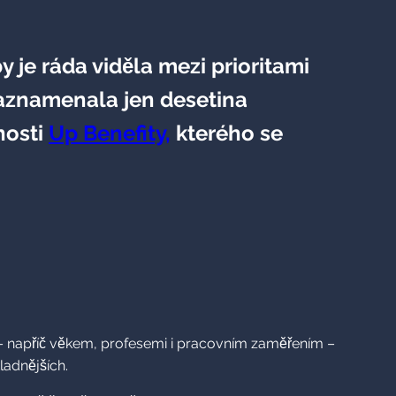
by je ráda viděla mezi prioritami
zaznamenala jen desetina
nosti
Up Benefity,
kterého se
 – napříč věkem, profesemi i pracovním zaměřením –
ladnějších.