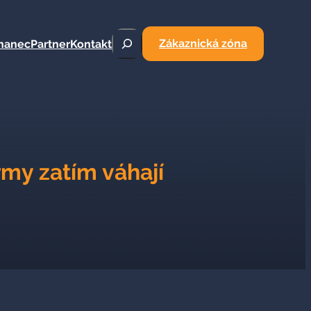
Hledat
Zákaznická zóna
nanec
Partner
Kontakt
irmy zatím váhají