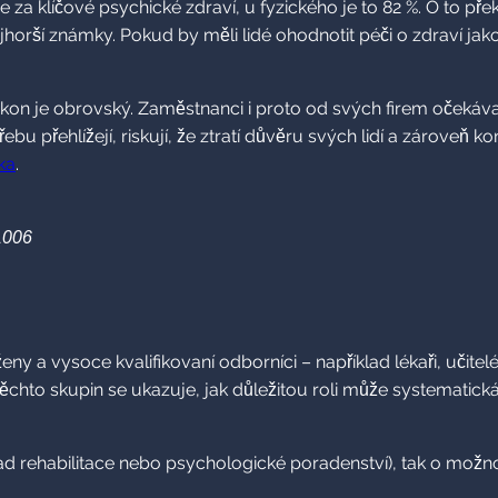
klíčové psychické zdraví, u fyzického je to 82 %. O to překva
ší známky. Pokud by měli lidé ohodnotit péči o zdraví jak
on je obrovský. Zaměstnanci i proto od svých firem očekávají 
potřebu přehlížejí, riskují, že ztratí důvěru svých lidí a zárov
ka
.
1006
eny a vysoce kvalifikovaní odborníci – například lékaři, učite
hto skupin se ukazuje, jak důležitou roli může systematická 
lad rehabilitace nebo psychologické poradenství), tak o možn