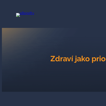
Přeskočit
na
obsah
Zdraví jako prio