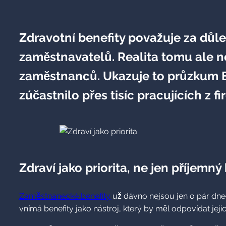
Zdravotní benefity považuje za důleži
zaměstnavatelů. Realita tomu ale 
zaměstnanců. Ukazuje to průzkum 
zúčastnilo přes tisíc pracujících z 
Zdraví jako priorita, ne jen příjemn
Zaměstnanecké benefity
už dávno nejsou jen o pár dnec
vnímá benefity jako nástroj, který by měl odpovídat jej