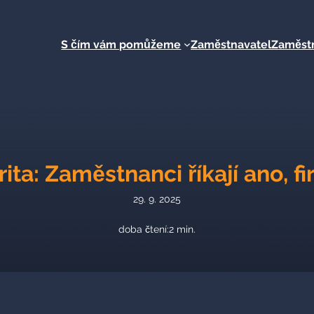
S čím vám pomůžeme
Zaměstnavatel
Zaměst
rita: Zaměstnanci říkají ano, f
29. 9. 2025
doba čtení:
2
min.