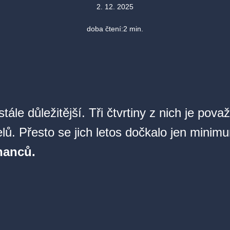
2. 12. 2025
doba čtení:
2
min.
le důležitější. Tři čtvrtiny z nich je pova
elů. Přesto se jich letos dočkalo jen mini
nanců.