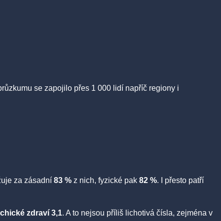
průzkumu se zapojilo přes 1 000 lidí napříč regiony i
žuje za zásadní
83 %
z nich, fyzické pak
82 %
. I přesto patří
chické zdraví 3,1
. A to nejsou příliš lichotivá čísla, zejména v