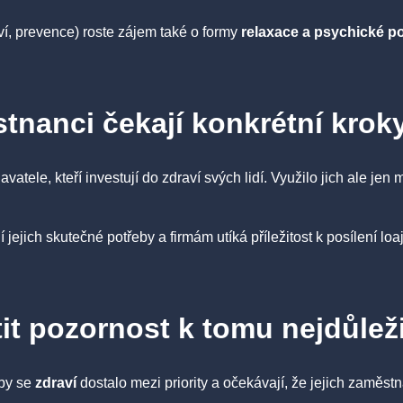
ví, prevence) roste zájem také o formy
relaxace a psychické p
tnanci čekají konkrétní krok
vatele, kteří investují do zdraví svých lidí. Využilo jich ale je
 jejich skutečné potřeby a firmám utíká příležitost k posílení loa
tit pozornost k tomu nejdůlež
aby se
zdraví
dostalo mezi priority a očekávají, že jejich zaměst