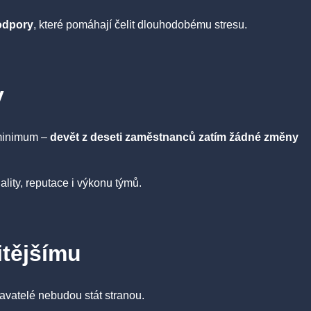
odpory
, které pomáhají čelit dlouhodobému stresu.
y
n minimum –
devět z deseti zaměstnanců zatím žádné změny
jality, reputace i výkonu týmů.
itějšímu
navatelé nebudou stát stranou.