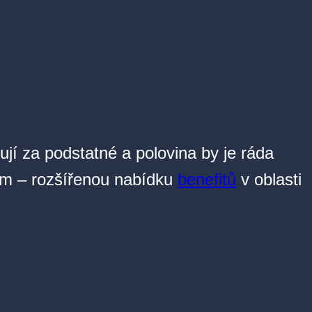
žují za podstatné a polovina by je ráda
mum – rozšířenou nabídku
benefitů
v oblasti