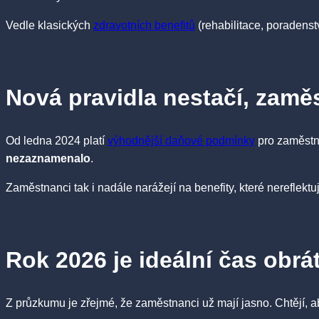
Vedle klasických
zdravotních benefitů
(rehabilitace, poradenst
Nová pravidla nestačí, zaměs
Od ledna 2024 platí
výhodnější daňové podmínky
pro zaměstna
nezaznamenalo
.
Zaměstnanci tak i nadále narážejí na benefity, které nereflektují
Rok 2026 je ideální čas obrá
Z průzkumu je zřejmé, že zaměstnanci už mají jasno. Chtějí, 