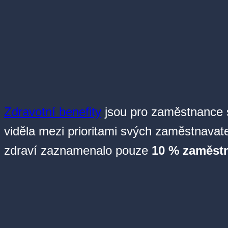
Zdravotní benefity
jsou pro zaměstnance stá
viděla mezi prioritami svých zaměstnavat
zdraví zaznamenalo pouze
10 % zaměst