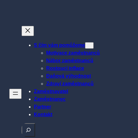
Přeskočit
na
obsah
S čím vám pomůžeme
Motivace zaměstnanců
Nábor zaměstnanců
Rostoucí inflace
Daňová výhodnost
Zdraví zaměstnanců
Zaměstnavatel
Zaměstnanec
Partner
Kontakt
Hledat