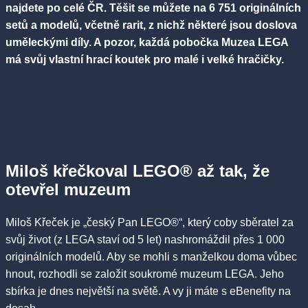
najdete po celé ČR. Těšit se můžete na 6 751 originálních
setů a modelů, včetně rarit, z nichž některé jsou doslova
uměleckými díly. A pozor, každá pobočka Muzea LEGA
má svůj vlastní hrací koutek pro malé i velké hračičky.
Miloš křečkoval LEGO® až tak, že
otevřel muzeum
Miloš Křeček je „český Pan LEGO®“, který coby sběratel za
svůj život (z LEGA staví od 5 let) nashromáždil přes 1 000
originálních modelů. Aby se mohli s manželkou doma vůbec
hnout, rozhodli se založit soukromé muzeum LEGA. Jeho
sbírka je dnes největší na světě. A vy ji máte s eBenefity na