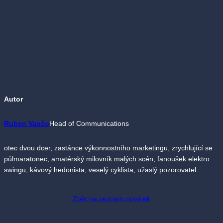
Autor
Ruben Vančo
Head of Communications
otec dvou dcer, zastánce výkonnostního marketingu, zrychlující se
půlmaratonec, amatérský milovník malých scén, fanoušek elektro
swingu, kávový hedonista, veselý cyklista, užaslý pozorovatel…
Zpět na seznam novinek