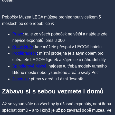
dosah.
Pobočky Muzea LEGA můžete prohlédnout v celkem 5
městech po celé republice v:
Praze
: ta je ze všech poboček největší a najdete zde
nejvíce exponátů, přes 3 000
Kutné Hoře
: kde můžete přespat v LEGO® hotelu
Poděbradech
: místní prodejna je zlatým dolem pro
sběratele LEGO® figurek a zájemce o náhradní díly
Špindlerově Mlýně
: najdete tu třeba modely tamního
Bílého mostu nebo lyžařského areálu svatý Petr
Jeseníku
: přímo v areálu Lázní Jeseník
Zábavu si s sebou vezmete i domů
Až se vynadíváte na všechny ty úžasné exponáty, není třeba
spěchat domů – a to i když je už po zavírací době muzea. Ve