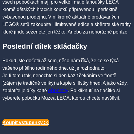
všech pobočkách mají pro velké i malé fanoušky LEGA
kromě dětských hracích koutků připravenou i perfektně
vybavenou prodejnu. V ní kromě aktuálně prodávaných
LEGO® setů zakoupíte i limitované edice a sběratelské rarity,
které jinde seženete jen těžko. Anebo za nehorázné peníze.
Poslední dílek skládačky
Pokud jste dočetli až sem, něco nám říká, že co se týká
vašeho příštího rodinného dne, už je rozhodnuto.
Je-li tomu tak, nenechte si den kazit čekáním ve frontě
(zájem je tradičně veliký) a kupte si lístky hned. A jako vždy,
zaplatíte je díky kartě
eBenefity
. Po kliknutí na tlačítko si
vyberete pobočku Muzea LEGA, kterou chcete navštívit.
Koupit vstupenky >>