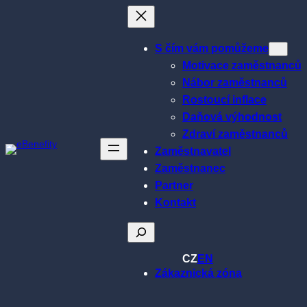
Přeskočit
na
obsah
S čím vám pomůžeme
Motivace zaměstnanců
Nábor zaměstnanců
Rostoucí inflace
Daňová výhodnost
Zdraví zaměstnanců
Zaměstnavatel
Zaměstnanec
Partner
Kontakt
Hledat
CZ
EN
Zákaznická zóna