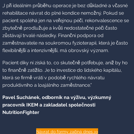
„I při ideálním průběhu operace je bez důkladné a včasné
rehabilitace návrat do plné kondice nemožný. Pokud se
pacient spoléhá jen na veřejnou péči, rekonvalescence se
zbytečně prodlužuje a kvůli nedostatečné péči často
zůstávají trvalé následky. Finanční podpora od
zaměstnavatele na soukromou fyzioterapii, která je často
flexibilnější a intenzivnější, má obrovský význam.
Pacient díky ní získá to, co skutečně potřebuje, aniž by ho
to finančně zatížilo. Je to investice do lidského kapitálu,
která se firmě vrátí v podobě rychlého návratu
produktivního a loajálního zaměstnance.”
Pavel Suchánek, odborník na výživu, výzkumný
pracovník IKEM a zakladatel společnosti
NutritionFighter
Návrat do formy začíná dnes >>