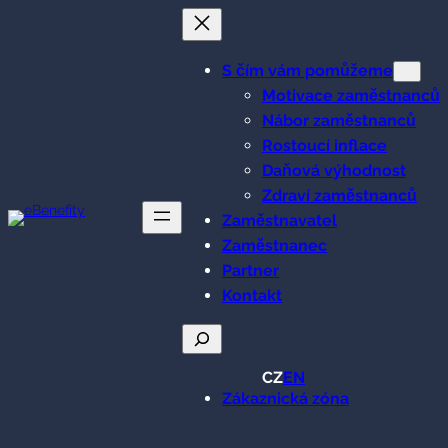
Přeskočit
na
obsah
S čím vám pomůžeme
Motivace zaměstnanců
Nábor zaměstnanců
Rostoucí inflace
Daňová výhodnost
Zdraví zaměstnanců
Zaměstnavatel
Zaměstnanec
Partner
Kontakt
Hledat
CZ
EN
Zákaznická zóna