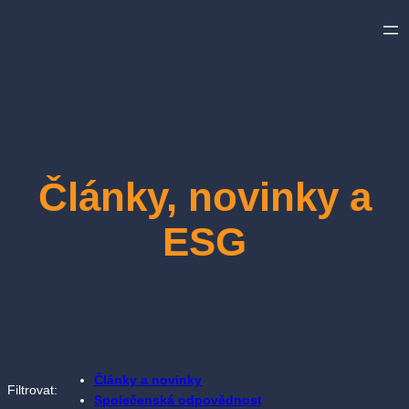
Přeskočit
na
obsah
Články, novinky a
ESG
Články a novinky
Filtrovat:
Společenská odpovědnost