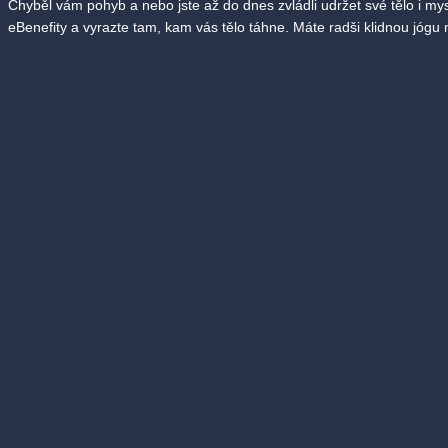
Chyběl vám pohyb a nebo jste až do dnes zvládli udržet své tělo i mysl 
eBenefity a vyrazte tam, kam vás tělo táhne. Máte radši klidnou jógu 