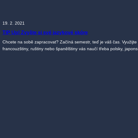
19. 2. 2021
TIP Up! Zvyšte si své jazykové skóre
Chcete na sobě zapracovat? Začíná semestr, teď je váš čas. Využijte s
francouzštiny, ruštiny nebo španělštiny vás naučí třeba polsky, japon