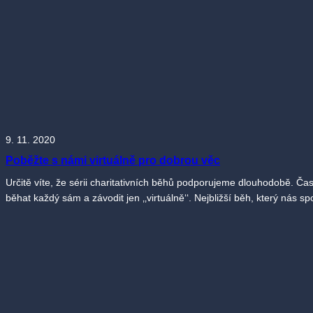
9. 11. 2020
Poběžte s námi virtuálně pro dobrou věc
Určitě víte, že sérii charitativních běhů podporujeme dlouhodobě. Č
běhat každý sám a závodit jen ‚‚virtuálně‘‘. Nejbližší běh, který nás