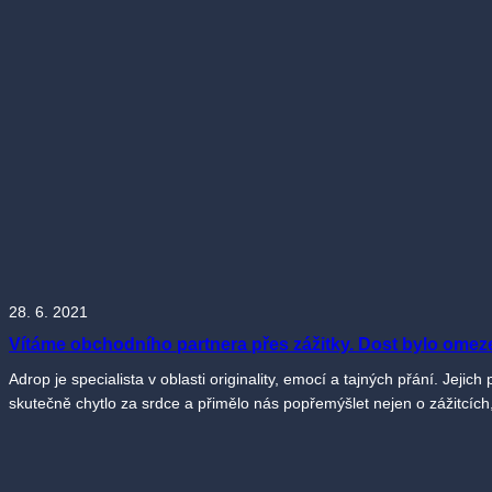
28. 6. 2021
Vítáme obchodního partnera přes zážitky. Dost bylo omezen
Adrop je specialista v oblasti originality, emocí a tajných přání. Jeji
skutečně chytlo za srdce a přimělo nás popřemýšlet nejen o zážitcích